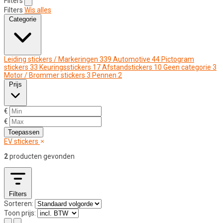
Filters
Filters
Wis alles
Categorie
Leiding stickers / Markeringen
339
Automotive
44
Pictogram
stickers
33
Keuringsstickers
17
Afstandstickers
10
Geen categorie
3
Motor / Brommer stickers
3
Pennen
2
Prijs
€
€
Toepassen
EV stickers
2
producten gevonden
Filters
Sorteren:
Toon prijs: