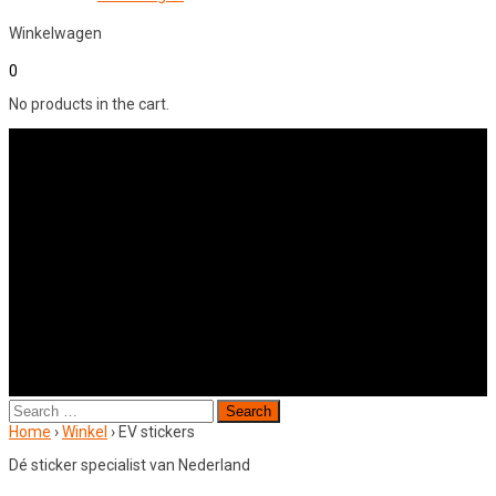
Winkelwagen
0
No products in the cart.
Search
for:
Home
›
Winkel
›
EV stickers
Dé sticker specialist van Nederland