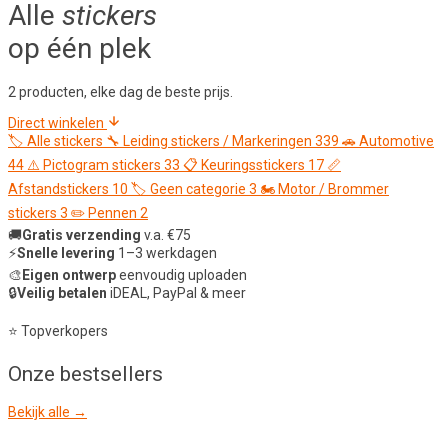
Alle
stickers
op één plek
2 producten, elke dag de beste prijs.
Direct winkelen
🏷️
Alle stickers
🔧
Leiding stickers / Markeringen
339
🚗
Automotive
44
⚠️
Pictogram stickers
33
📋
Keuringsstickers
17
📏
Afstandstickers
10
🏷️
Geen categorie
3
🏍️
Motor / Brommer
stickers
3
✏️
Pennen
2
🚚
Gratis verzending
v.a. €75
⚡
Snelle levering
1–3 werkdagen
🎨
Eigen ontwerp
eenvoudig uploaden
🔒
Veilig betalen
iDEAL, PayPal & meer
⭐ Topverkopers
Onze
bestsellers
Bekijk alle →