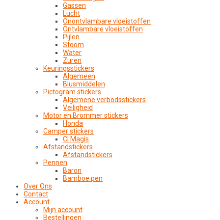
Gassen
Lucht
Onontvlambare vloeistoffen
Ontvlambare vloeistoffen
Pijlen
Stoom
Water
Zuren
Keuringsstickers
Algemeen
Blusmiddelen
Pictogram stickers
Algemene verbodsstickers
Veiligheid
Motor en Brommer stickers
Honda
Camper stickers
CI Magis
Afstandstickers
Afstandstickers
Pennen
Baron
Bamboe pen
Over Ons
Contact
Account
Mijn account
Bestellingen