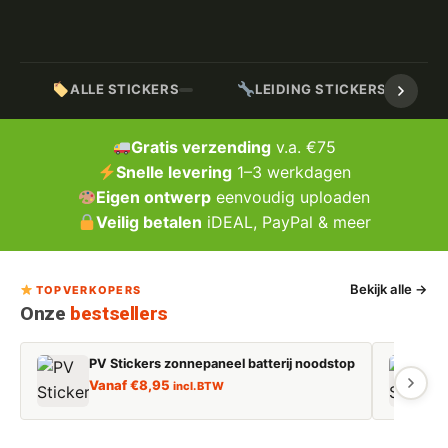
ALLE STICKERS
LEIDING STICKERS / MARK
Gratis verzending
v.a. €75
Snelle levering
1–3 werkdagen
Eigen ontwerp
eenvoudig uploaden
Veilig betalen
iDEAL, PayPal & meer
Bekijk alle →
TOPVERKOPERS
Onze
bestsellers
PV Stickers zonnepaneel batterij noodstop
E
Vanaf
€
8,95
incl. BTW