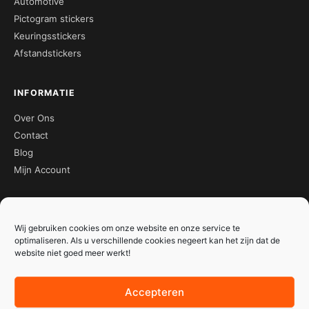
Automotive
Pictogram stickers
Keuringsstickers
Afstandstickers
INFORMATIE
Over Ons
Contact
Blog
Mijn Account
CONTACT
Wij gebruiken cookies om onze website en onze service te
☏ 0413-273052
optimaliseren. Als u verschillende cookies negeert kan het zijn dat de
✉ info@meerstickers.nl
website niet goed meer werkt!
Energielaan 9
5405 AD, Uden
Accepteren
Stuur een bericht