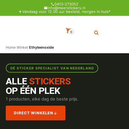
0413-273052
info@meerstickers.nl
Vandaag voor 12.00 uur besteld, morgen in huis*
0
Home
›
Winkel
›
Ethyleenoxide
DÉ STICKER SPECIALIST VAN NEDERLAND
ALLE
STICKERS
OP ÉÉN PLEK
1 producten, elke dag de beste prijs.
DIRECT WINKELEN