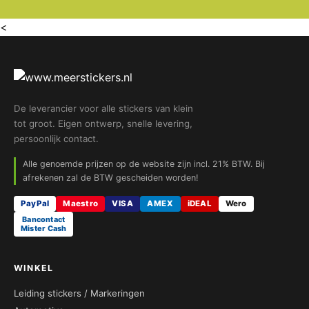
<
De leverancier voor alle stickers van klein
tot groot. Eigen ontwerp, snelle levering,
persoonlijk contact.
Alle genoemde prijzen op de website zijn incl. 21% BTW. Bij
afrekenen zal de BTW gescheiden worden!
PayPal
Maestro
VISA
AMEX
iDEAL
Wero
Bancontact
Mister Cash
WINKEL
Leiding stickers / Markeringen