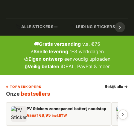
🏷️
🔧
ALLE STICKERS
LEIDING STICKERS / MARK
🚚
Gratis verzending
v.a. €75
⚡
Snelle levering
1–3 werkdagen
🎨
Eigen ontwerp
eenvoudig uploaden
🔒
Veilig betalen
iDEAL, PayPal & meer
Bekijk alle →
⭐ TOPVERKOPERS
Onze
bestsellers
PV Stickers zonnepaneel batterij noodstop
E
Vanaf
€
8,95
incl. BTW