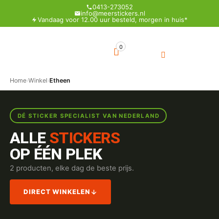
0413-273052
info@meerstickers.nl
Vandaag voor 12.00 uur besteld, morgen in huis*
0
Home
›
Winkel
›
Etheen
DÉ STICKER SPECIALIST VAN NEDERLAND
ALLE
STICKERS
OP ÉÉN PLEK
2 producten, elke dag de beste prijs.
DIRECT WINKELEN