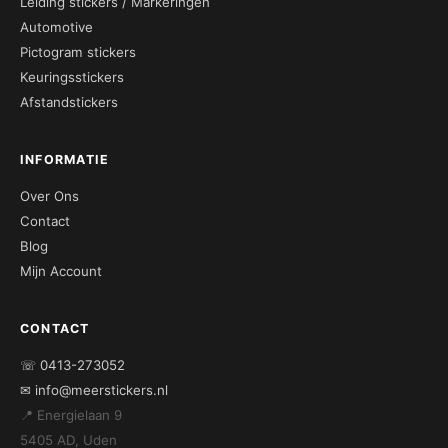
Leiding stickers / Markeringen
Automotive
Pictogram stickers
Keuringsstickers
Afstandstickers
INFORMATIE
Over Ons
Contact
Blog
Mijn Account
CONTACT
☏ 0413-273052
✉ info@meerstickers.nl
📍 Energielaan 9
5405 AD, Uden