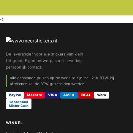
<
De leverancier voor alle stickers van klein
tot groot. Eigen ontwerp, snelle levering,
persoonlijk contact.
Alle genoemde prijzen op de website zijn incl. 21% BTW. Bij
afrekenen zal de BTW gescheiden worden!
PayPal
Maestro
VISA
AMEX
iDEAL
Wero
Bancontact
Mister Cash
WINKEL