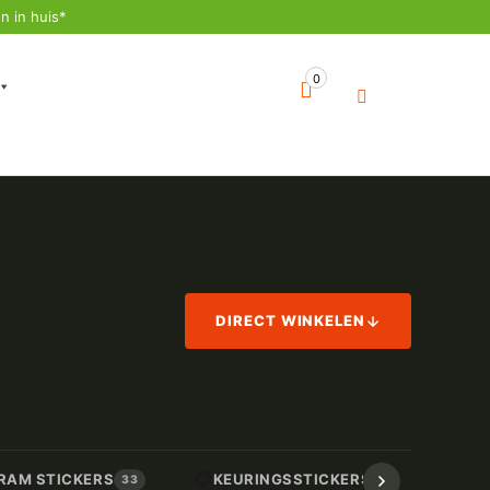
n in huis*
0
DIRECT WINKELEN
📋
📏
RAM STICKERS
KEURINGSSTICKERS
AF
33
17