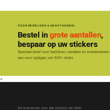
VOOR BEDRIJVEN & GROOTHANDEL
Bestel in
grote aantallen
,
bespaar op uw stickers
Speciaal tarief voor bedrijven, resellers en evenementen
aan voor oplages van 500+ stuks.
<
De leverancier voor alle stickers van klein