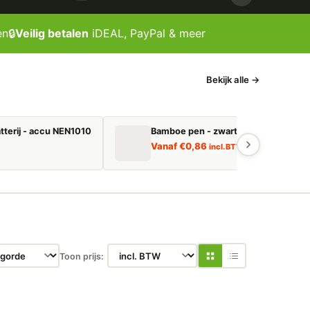
en
🔒
Veilig betalen
iDEAL, PayPal & meer
Bekijk alle →
tterij - accu NEN1010
Bamboe pen - zwart schrijvend
Vanaf
€
0,86
incl. BTW
Toon prijs: