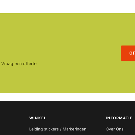
O
. Vraag een offerte
WINKEL
INFORMATIE
Leiding stickers / Markeringen
Over Ons