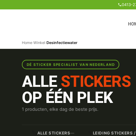
0413-2
HO
Home
›
Winkel
›
Desinfectiewater
DÉ STICKER SPECIALIST VAN NEDERLAND
ALLE
STICKERS
OP ÉÉN PLEK
1 producten, elke dag de beste prijs.
🏷️
🔧
ALLE STICKERS
LEIDING STICKERS 