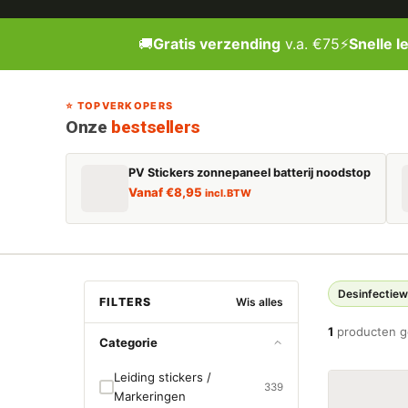
🚚
Gratis verzending
v.a. €75
⚡
Snelle l
⭐ TOPVERKOPERS
Onze
bestsellers
PV Stickers zonnepaneel batterij noodstop
Vanaf
€
8,95
incl. BTW
Desinfectiew
FILTERS
Wis alles
1
producten 
Categorie
Leiding stickers /
339
Markeringen