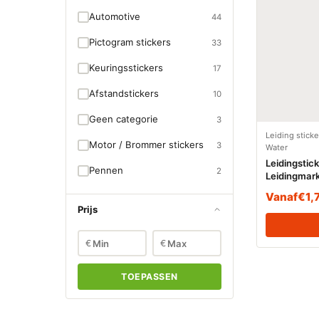
Automotive
44
Pictogram stickers
33
Keuringsstickers
17
Afstandstickers
10
Geen categorie
3
Leiding stick
Motor / Brommer stickers
3
Water
Leidingstic
Pennen
2
Leidingmark
Desinfectie
Vanaf
€
1,
Prijs
€
€
TOEPASSEN