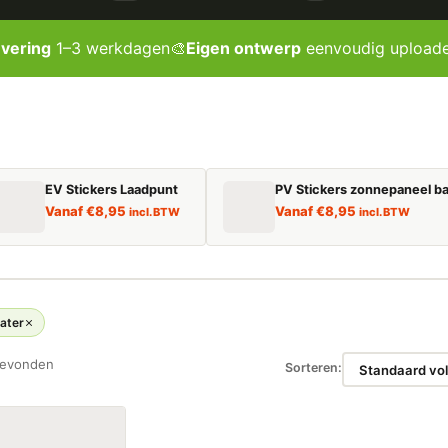
evering
1–3 werkdagen
🎨
Eigen ontwerp
eenvoudig upload
EV Stickers Laadpunt
PV Stickers zonnepaneel ba
Vanaf
€
8,95
Vanaf
€
8,95
incl. BTW
incl. BTW
ater
gevonden
Sorteren: