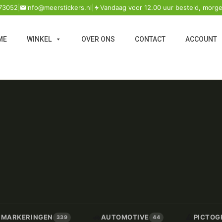
73052
|
info@meerstickers.nl
|
Vandaag voor 12.00 uur besteld, morge
ME
WINKEL
OVER ONS
CONTACT
ACCOUNT
🚗
⚠️
/ MARKERINGEN
AUTOMOTIVE
PICTOG
339
44