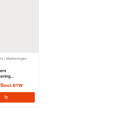
ers / Markeringen
·
kers
ering
water (Water)
75
incl. BTW