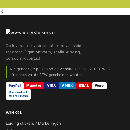
<
De leverancier voor alle stickers van klein
tot groot. Eigen ontwerp, snelle levering,
persoonlijk contact.
Alle genoemde prijzen op de website zijn incl. 21% BTW. Bij
afrekenen zal de BTW gescheiden worden!
PayPal
Maestro
VISA
AMEX
iDEAL
Wero
Bancontact
Mister Cash
WINKEL
Leiding stickers / Markeringen