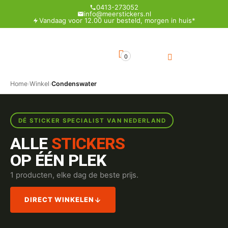
0413-273052
info@meerstickers.nl
Vandaag voor 12.00 uur besteld, morgen in huis*
0
Home
›
Winkel
›
Condenswater
DÉ STICKER SPECIALIST VAN NEDERLAND
ALLE
STICKERS
OP ÉÉN PLEK
1 producten, elke dag de beste prijs.
DIRECT WINKELEN