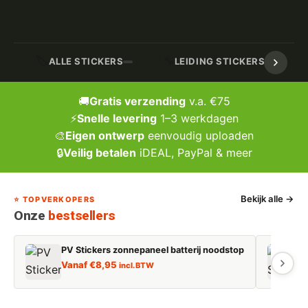
🏷️
🔧
ALLE STICKERS
LEIDING STICKERS / MARK
🚚
Gratis verzending
v.a. €75
⚡
Snelle levering
1–3 werkdagen
🎨
Eigen ontwerp
eenvoudig uploaden
🔒
Veilig betalen
iDEAL, PayPal & meer
Bekijk alle →
⭐ TOPVERKOPERS
Onze
bestsellers
PV Stickers zonnepaneel batterij noodstop
E
Vanaf
€
8,95
incl. BTW