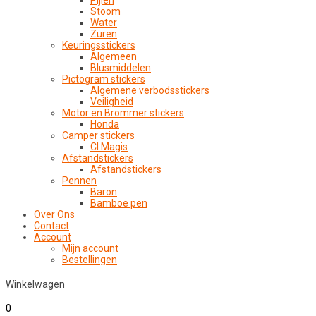
Pijlen
Stoom
Water
Zuren
Keuringsstickers
Algemeen
Blusmiddelen
Pictogram stickers
Algemene verbodsstickers
Veiligheid
Motor en Brommer stickers
Honda
Camper stickers
CI Magis
Afstandstickers
Afstandstickers
Pennen
Baron
Bamboe pen
Over Ons
Contact
Account
Mijn account
Bestellingen
Winkelwagen
0