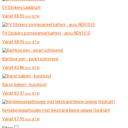
EV Stickers Laadpunt
Vanaf
€
8,95
incl. BTW
PV Stickers zonnepaneel batterij - accu NEN1010
Vanaf
€
8,95
incl. BTW
Bamboe pen - zwart schrijvend
Vanaf
€
0,86
incl. BTW
Baron balpen - kunststof
Vanaf
€
0,97
incl. BTW
Kentekenplaathouder met tekstrand kleine oplage (bedrukt)
Vanaf
€
7,95
incl. BTW
Filters