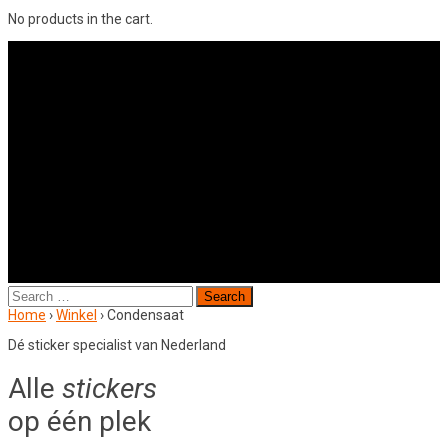
No products in the cart.
Search
for:
Home
›
Winkel
›
Condensaat
Dé sticker specialist van Nederland
Alle
stickers
op één plek