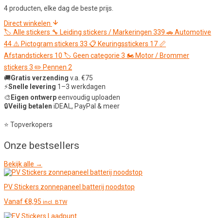
4 producten, elke dag de beste prijs.
Direct winkelen
🏷️
Alle stickers
🔧
Leiding stickers / Markeringen
339
🚗
Automotive
44
⚠️
Pictogram stickers
33
📋
Keuringsstickers
17
📏
Afstandstickers
10
🏷️
Geen categorie
3
🏍️
Motor / Brommer
stickers
3
✏️
Pennen
2
🚚
Gratis verzending
v.a. €75
⚡
Snelle levering
1–3 werkdagen
🎨
Eigen ontwerp
eenvoudig uploaden
🔒
Veilig betalen
iDEAL, PayPal & meer
⭐ Topverkopers
Onze
bestsellers
Bekijk alle →
PV Stickers zonnepaneel batterij noodstop
Vanaf
€
8,95
incl. BTW