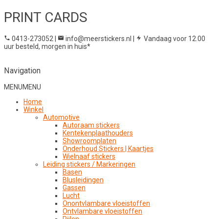
PRINT CARDS
0413-273052
|
info@meerstickers.nl
|
Vandaag voor 12.00
uur besteld, morgen in huis*
Navigation
MENU
MENU
Home
Winkel
Automotive
Autoraam stickers
Kentekenplaathouders
Showroomplaten
Onderhoud Stickers | Kaartjes
Wielnaaf stickers
Leiding stickers / Markeringen
Basen
Blusleidingen
Gassen
Lucht
Onontvlambare vloeistoffen
Ontvlambare vloeistoffen