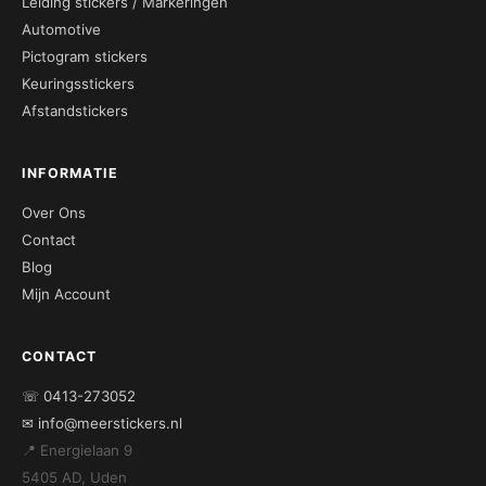
Leiding stickers / Markeringen
Automotive
Pictogram stickers
Keuringsstickers
Afstandstickers
INFORMATIE
Over Ons
Contact
Blog
Mijn Account
CONTACT
☏ 0413-273052
✉ info@meerstickers.nl
📍 Energielaan 9
5405 AD, Uden