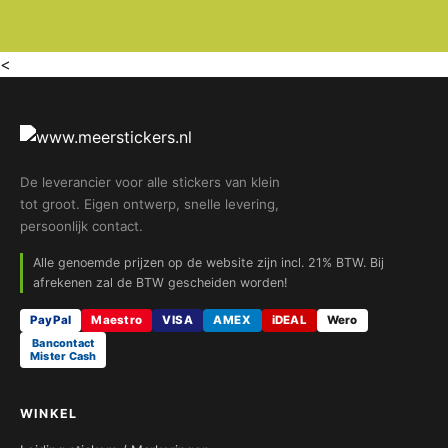
<
De leverancier voor alle stickers van klein
tot groot. Eigen ontwerp, snelle levering,
persoonlijk contact.
Alle genoemde prijzen op de website zijn incl. 21% BTW. Bij
afrekenen zal de BTW gescheiden worden!
PayPal
Maestro
VISA
AMEX
iDEAL
Wero
Bancontact
Mister Cash
WINKEL