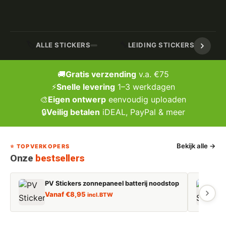
🏷️
🔧
ALLE STICKERS
LEIDING STICKERS / MARK
🚚
Gratis verzending
v.a. €75
⚡
Snelle levering
1–3 werkdagen
🎨
Eigen ontwerp
eenvoudig uploaden
🔒
Veilig betalen
iDEAL, PayPal & meer
Bekijk alle →
⭐ TOPVERKOPERS
Onze
bestsellers
PV Stickers zonnepaneel batterij noodstop
E
Vanaf
€
8,95
incl. BTW