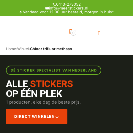
0413-273052
info@meerstickers.nl
Vandaag voor 12.00 uur besteld, morgen in huis*
0
Home
›
Winkel
›
Chloor trifluor methaan
DÉ STICKER SPECIALIST VAN NEDERLAND
ALLE
STICKERS
OP ÉÉN PLEK
1 producten, elke dag de beste prijs.
DIRECT WINKELEN