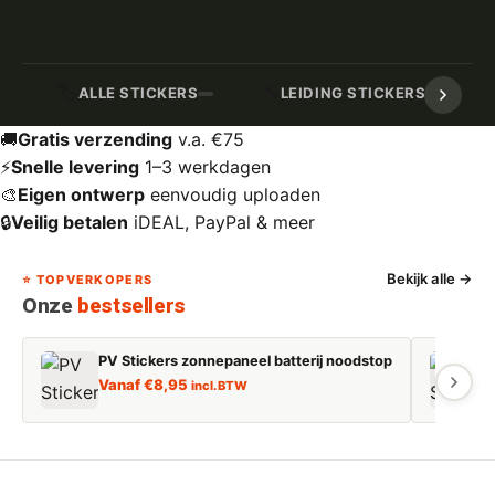
🏷️
🔧
ALLE STICKERS
LEIDING STICKERS / MARK
🚚
Gratis verzending
v.a. €75
⚡
Snelle levering
1–3 werkdagen
🎨
Eigen ontwerp
eenvoudig uploaden
🔒
Veilig betalen
iDEAL, PayPal & meer
Bekijk alle →
⭐ TOPVERKOPERS
Onze
bestsellers
PV Stickers zonnepaneel batterij noodstop
E
Vanaf
€
8,95
incl. BTW