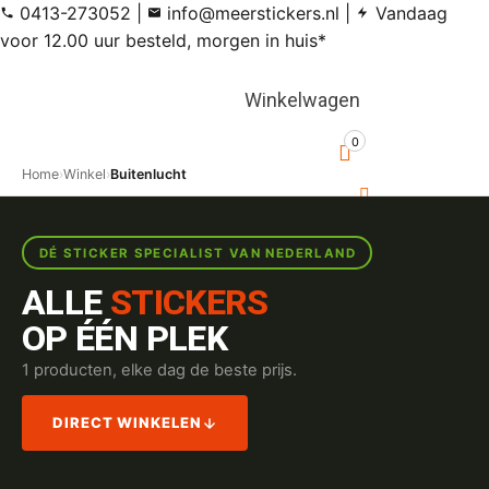
0413-273052
|
info@meerstickers.nl
|
Vandaag
voor 12.00 uur besteld, morgen in huis*
Winkelwagen
0
Home
›
Winkel
›
Buitenlucht
DÉ STICKER SPECIALIST VAN NEDERLAND
ALLE
STICKERS
OP ÉÉN PLEK
1 producten, elke dag de beste prijs.
DIRECT WINKELEN