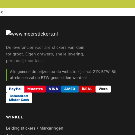
<
De leverancier voor alle stickers van klein
tot groot. Eigen ontwerp, snelle levering,
persoonlijk contact.
Alle genoemde prijzen op de website zijn incl. 21% BTW. Bij
afrekenen zal de BTW gescheiden worden!
PayPal
Maestro
VISA
AMEX
iDEAL
Wero
Bancontact
Mister Cash
WINKEL
Leiding stickers / Markeringen