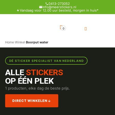
0413-273052
info@meerstickers.nl
Vandaag voor 12.00 uur besteld, morgen in huis*
0
Home
›
Winkel
›
Boorput water
DÉ STICKER SPECIALIST VAN NEDERLAND
ALLE
STICKERS
OP ÉÉN PLEK
1 producten, elke dag de beste prijs.
DIRECT WINKELEN