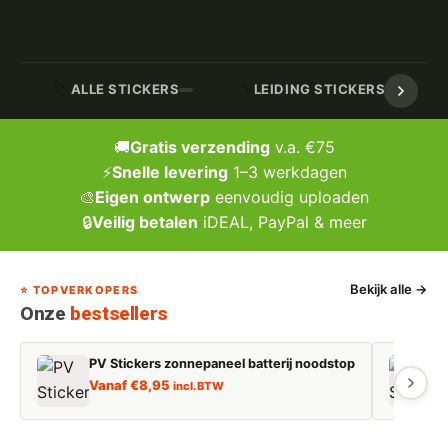
🏷️
🔧
ALLE STICKERS
LEIDING STICKERS / MARK
🚚
Gratis verzending
v.a. €75
⚡
Snelle levering
1–3 werkdagen
🎨
Eigen ontwerp
eenvoudig uploaden
🔒
Veilig betalen
iDEAL, PayPal & meer
Bekijk alle →
⭐ TOPVERKOPERS
Onze
bestsellers
PV Stickers zonnepaneel batterij noodstop
E
Vanaf
€
8,95
incl. BTW