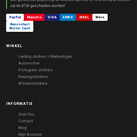
zal de BTW gescheiden worden!
PayPal
Maestro
VISA
AMEX
iDEAL
Wero
Bancontact
Mister Cash
WINKEL
Leiding stickers / Markeringen
Automotive
Pictogram stickers
Keuringsstickers
Afstandstickers
INFORMATIE
Over Ons
Contact
Blog
Mijn Account