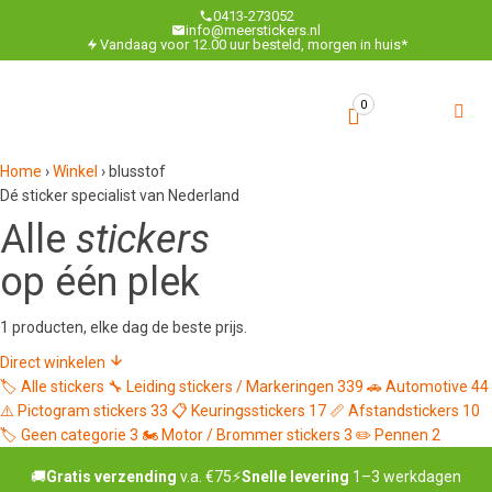
0413-273052
info@meerstickers.nl
Vandaag voor 12.00 uur besteld, morgen in huis*
0
Home
›
Winkel
›
blusstof
Dé sticker specialist van Nederland
Alle
stickers
op één plek
1 producten, elke dag de beste prijs.
Direct winkelen
🏷️
Alle stickers
🔧
Leiding stickers / Markeringen
339
🚗
Automotive
44
⚠️
Pictogram stickers
33
📋
Keuringsstickers
17
📏
Afstandstickers
10
🏷️
Geen categorie
3
🏍️
Motor / Brommer stickers
3
✏️
Pennen
2
🚚
Gratis verzending
v.a. €75
⚡
Snelle levering
1–3 werkdagen