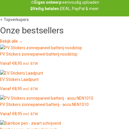
🎨
Eigen ontwerp
eenvoudig uploaden
🔒
Veilig betalen
iDEAL, PayPal & meer
⭐ Topverkopers
Onze
bestsellers
Bekijk alle →
PV Stickers zonnepaneel batterij noodstop
Vanaf
€
8,95
incl. BTW
EV Stickers Laadpunt
Vanaf
€
8,95
incl. BTW
PV Stickers zonnepaneel batterij - accu NEN1010
Vanaf
€
8,95
incl. BTW