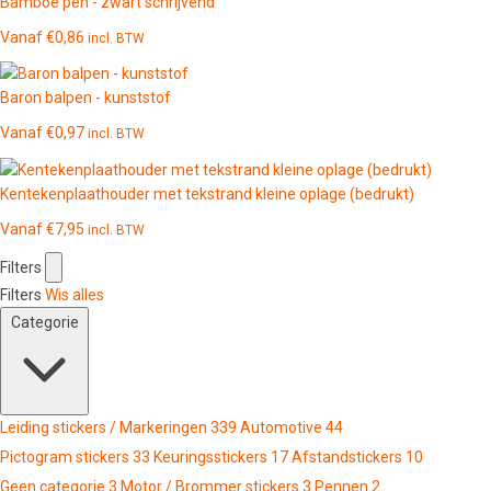
Bamboe pen - zwart schrijvend
Vanaf
€
0,86
incl. BTW
Baron balpen - kunststof
Vanaf
€
0,97
incl. BTW
Kentekenplaathouder met tekstrand kleine oplage (bedrukt)
Vanaf
€
7,95
incl. BTW
Filters
Filters
Wis alles
Categorie
Leiding stickers / Markeringen
339
Automotive
44
Pictogram stickers
33
Keuringsstickers
17
Afstandstickers
10
Geen categorie
3
Motor / Brommer stickers
3
Pennen
2