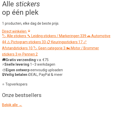
Alle
stickers
op één plek
1 producten, elke dag de beste prijs.
Direct winkelen
🏷️
Alle stickers
🔧
Leiding stickers / Markeringen
339
🚗
Automotive
44
⚠️
Pictogram stickers
33
📋
Keuringsstickers
17
📏
Afstandstickers
10
🏷️
Geen categorie
3
🏍️
Motor / Brommer
stickers
3
✏️
Pennen
2
🚚
Gratis verzending
v.a. €75
⚡
Snelle levering
1–3 werkdagen
🎨
Eigen ontwerp
eenvoudig uploaden
🔒
Veilig betalen
iDEAL, PayPal & meer
⭐ Topverkopers
Onze
bestsellers
Bekijk alle →