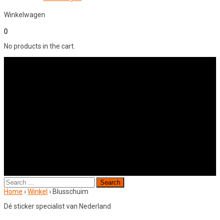
Winkelwagen
0
No products in the cart.
Search
for:
Home
›
Winkel
›
Blusschuim
Dé sticker specialist van Nederland