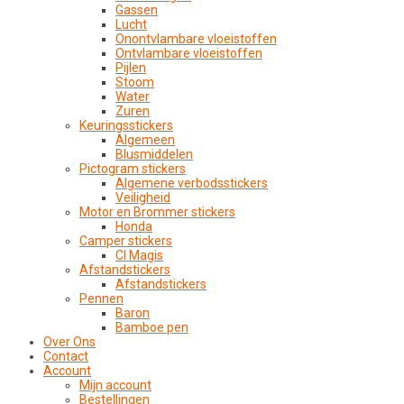
Gassen
Lucht
Onontvlambare vloeistoffen
Ontvlambare vloeistoffen
Pijlen
Stoom
Water
Zuren
Keuringsstickers
Algemeen
Blusmiddelen
Pictogram stickers
Algemene verbodsstickers
Veiligheid
Motor en Brommer stickers
Honda
Camper stickers
CI Magis
Afstandstickers
Afstandstickers
Pennen
Baron
Bamboe pen
Over Ons
Contact
Account
Mijn account
Bestellingen