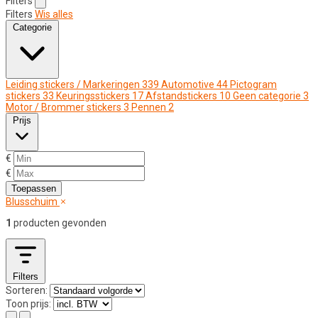
Filters
Filters
Wis alles
Categorie
Leiding stickers / Markeringen
339
Automotive
44
Pictogram
stickers
33
Keuringsstickers
17
Afstandstickers
10
Geen categorie
3
Motor / Brommer stickers
3
Pennen
2
Prijs
€
€
Toepassen
Blusschuim
1
producten gevonden
Filters
Sorteren:
Toon prijs: