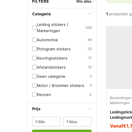
FILTERS
Wis alles
Categorie
1
producten 
Leiding stickers /
339
Markeringen
Automotive
44
Pictogram stickers
33
Keuringsstickers
17
Afstandstickers
10
Geen categorie
3
Motor / Brommer stickers
3
Pennen
2
Blusleidingen
Markeringen
Prijs
Leidingstic
Leidingmar
€
€
(Blusleidin
Vanaf
€
1,