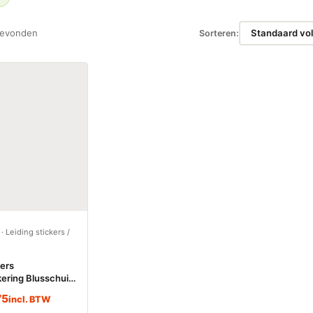
gevonden
Sorteren:
·
Leiding stickers /
kers
kering Blusschuim
gen)
75
incl. BTW