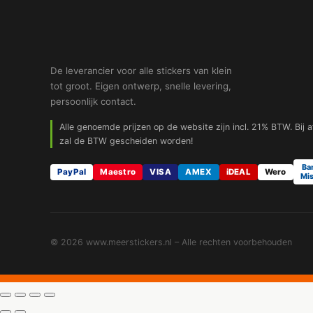
De leverancier voor alle stickers van klein
tot groot. Eigen ontwerp, snelle levering,
persoonlijk contact.
Alle genoemde prijzen op de website zijn incl. 21% BTW. Bij 
zal de BTW gescheiden worden!
Ba
PayPal
Maestro
VISA
AMEX
iDEAL
Wero
Mis
© 2026 www.meerstickers.nl – Alle rechten voorbehouden