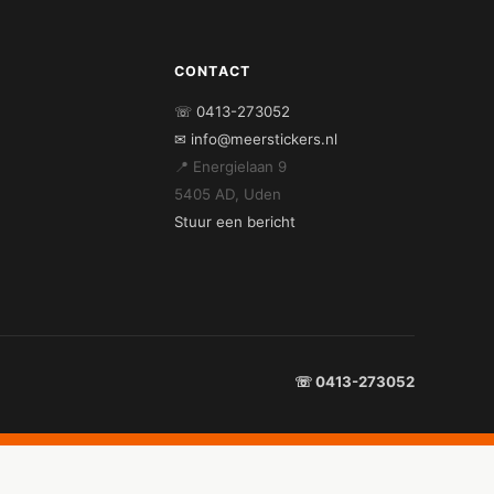
CONTACT
☏ 0413-273052
✉ info@meerstickers.nl
📍 Energielaan 9
5405 AD, Uden
Stuur een bericht
☏ 0413-273052