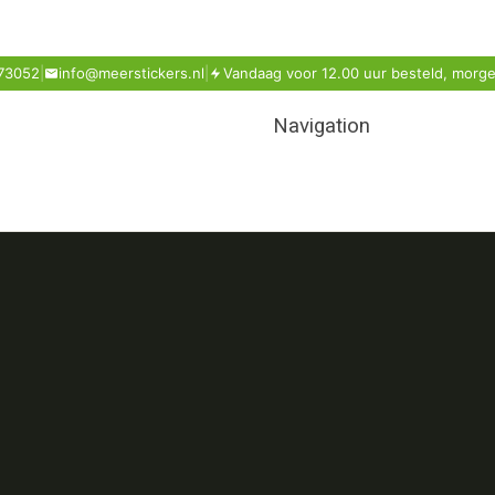
73052
|
info@meerstickers.nl
|
Vandaag voor 12.00 uur besteld, morge
Navigation
Home
Winkel