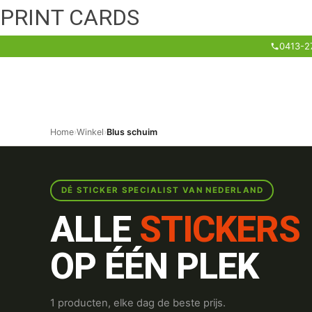
PRINT CARDS
0413-2
Home
›
Winkel
›
Blus schuim
DÉ STICKER SPECIALIST VAN NEDERLAND
ALLE
STICKERS
OP ÉÉN PLEK
1 producten, elke dag de beste prijs.