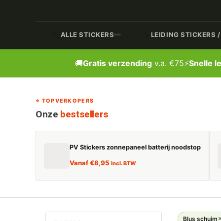
🏷️
🔧
ALLE STICKERS
LEIDING STICKERS 
🚚
Gratis verzending
v.a. €75
⚡
Snelle l
⭐ TOPVERKOPERS
Onze
bestsellers
PV Stickers zonnepaneel batterij noodstop
Vanaf
€
8,95
incl. BTW
Blus schuim