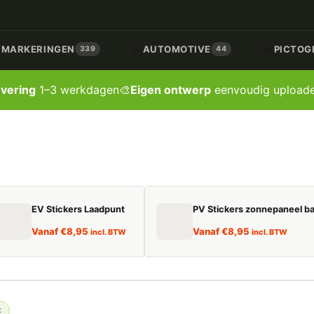
🚗
⚠️
/ MARKERINGEN
AUTOMOTIVE
PICTOG
339
44
evering
1–3 werkdagen
🎨
Eigen ontwerp
eenvoudig upload
EV Stickers Laadpunt
PV Stickers zonnepaneel ba
Vanaf
€
8,95
Vanaf
€
8,95
incl. BTW
incl. BTW