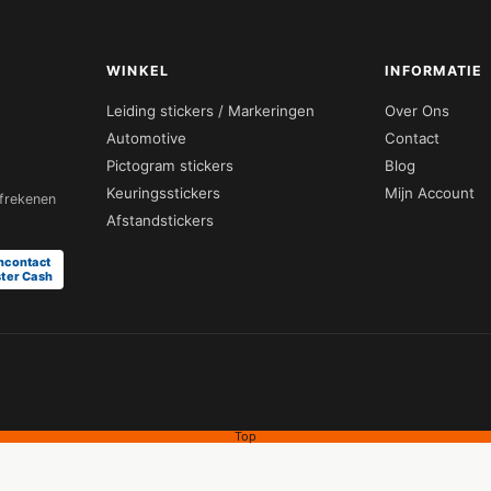
WINKEL
INFORMATIE
Leiding stickers / Markeringen
Over Ons
Automotive
Contact
Pictogram stickers
Blog
Keuringsstickers
Mijn Account
afrekenen
Afstandstickers
ncontact
ter Cash
Top