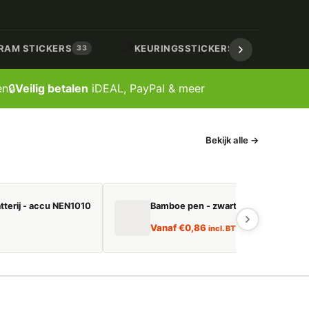
📋
📏
RAM STICKERS
KEURINGSSTICKERS
AF
33
17
en
🔒
Veilig betalen
iDEAL, PayPal & meer
Bekijk alle →
tterij - accu NEN1010
Bamboe pen - zwart schrijvend
Vanaf
€
0,86
incl. BTW