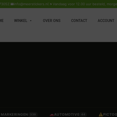
73052
|
info@meerstickers.nl
|
Vandaag voor 12.00 uur besteld, morge
ME
WINKEL
OVER ONS
CONTACT
ACCOUNT
 / MARKERINGEN
AUTOMOTIVE
PICTO
339
44