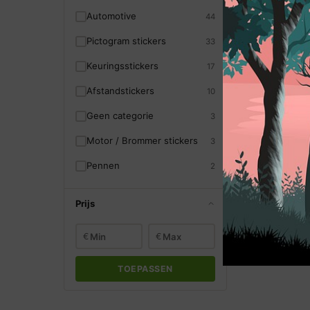
Automotive
44
Automotive
·
Autoraam st
Pictogram stickers
33
Keuringsstickers
17
Afstandstickers
10
Vanaf
€
1,
Geen categorie
3
Motor / Brommer stickers
3
Pennen
2
Prijs
€
€
TOEPASSEN