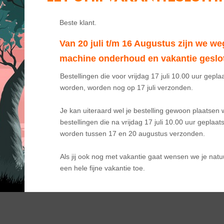
Autoraam stickers
ickers benzine
Leiding stickers / Markeringen
·
Ontvlambare vloeistoffen
Van 20 juli t/m 16 Augustus zijn we we
Leidingstickers
Leidingmarkering Benzine
machine onderhoud en vakantie geslo
(Ontvlambare vloeistoffen)
80
Vanaf
€
1,75
incl. BTW
incl. BTW
Bestellingen die voor vrijdag 17 juli 10.00 uur geplaa
worden, worden nog op 17 juli verzonden. 

Je kan uiteraard wel je bestelling gewoon plaatsen w
bestellingen die na vrijdag 17 juli 10.00 uur geplaatst 
worden tussen 17 en 20 augustus verzonden.

Als jij ook nog met vakantie gaat wensen we je natuur
een hele fijne vakantie toe.