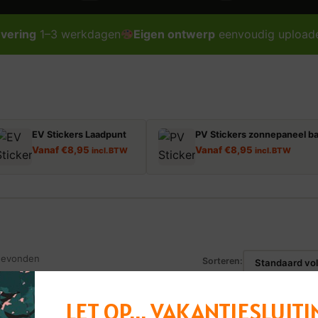
evering
1–3 werkdagen
Eigen ontwerp
eenvoudig upload
EV Stickers Laadpunt
PV Stickers zonnepaneel ba
Vanaf
€
8,95
Vanaf
€
8,95
incl. BTW
incl. BTW
gevonden
Sorteren:
LET OP... VAKANTIESLUITI