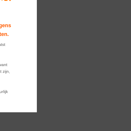
gens 
ten.
tst 
ant

zijn, 
lijk 