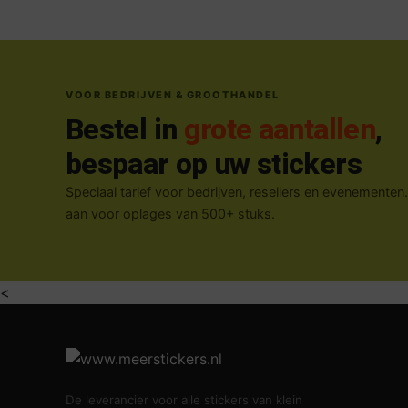
VOOR BEDRIJVEN & GROOTHANDEL
Bestel in
grote aantallen
,
bespaar op uw stickers
Speciaal tarief voor bedrijven, resellers en evenementen
aan voor oplages van 500+ stuks.
<
De leverancier voor alle stickers van klein