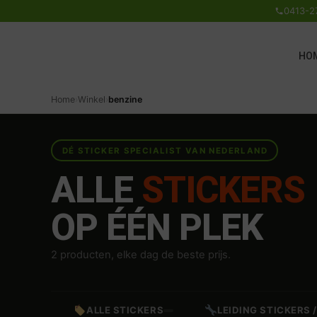
0413-2
HO
Home
›
Winkel
›
benzine
DÉ STICKER SPECIALIST VAN NEDERLAND
ALLE
STICKERS
OP ÉÉN PLEK
2 producten, elke dag de beste prijs.
ALLE STICKERS
LEIDING STICKERS