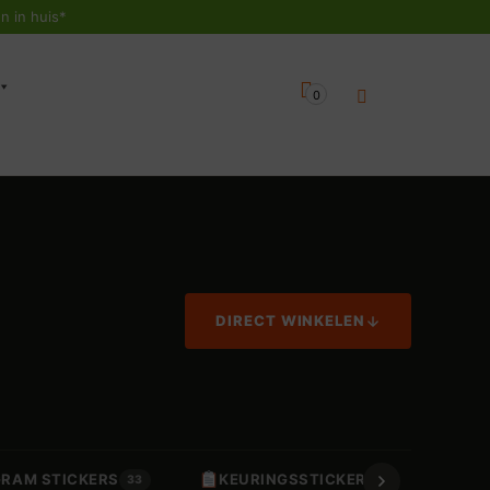
n in huis*
0
DIRECT WINKELEN
GRAM STICKERS
KEURINGSSTICKERS
A
33
17