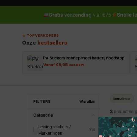
Gratis verzending
v.a. €75
Snelle l
TOPVERKOPERS
Onze
bestsellers
PV Stickers zonnepaneel batterij noodstop
Vanaf
€
8,95
incl. BTW
benzine
FILTERS
Wis alles
2
producten 
Categorie
Leiding stickers /
339
Markeringen