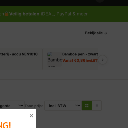
en
Veilig betalen
iDEAL, PayPal & meer
Bekijk alle →
tterij - accu NEN1010
Bamboe pen - zwart schrijvend
Vanaf
€
0,86
incl. BTW
Toon prijs:
NG!