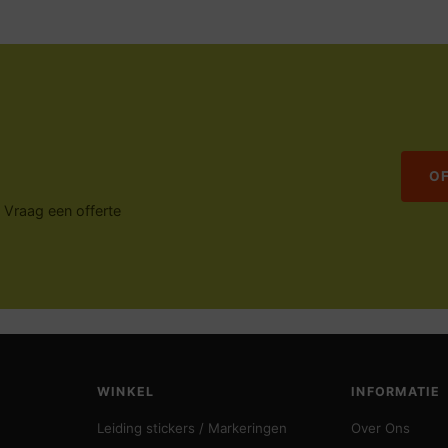
O
. Vraag een offerte
WINKEL
INFORMATIE
Leiding stickers / Markeringen
Over Ons