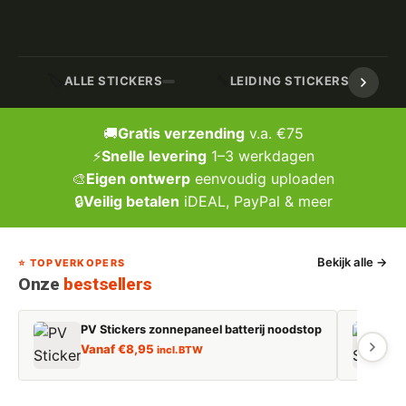
🏷️
🔧
ALLE STICKERS
LEIDING STICKERS / MARK
🚚
Gratis verzending
v.a. €75
⚡
Snelle levering
1–3 werkdagen
🎨
Eigen ontwerp
eenvoudig uploaden
🔒
Veilig betalen
iDEAL, PayPal & meer
Bekijk alle →
⭐ TOPVERKOPERS
Onze
bestsellers
PV Stickers zonnepaneel batterij noodstop
E
Vanaf
€
8,95
incl. BTW