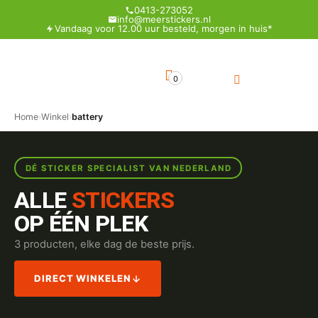
0413-273052
info@meerstickers.nl
Vandaag voor 12.00 uur besteld, morgen in huis*
0
Home
›
Winkel
›
battery
DÉ STICKER SPECIALIST VAN NEDERLAND
ALLE
STICKERS
OP ÉÉN PLEK
3 producten, elke dag de beste prijs.
DIRECT WINKELEN