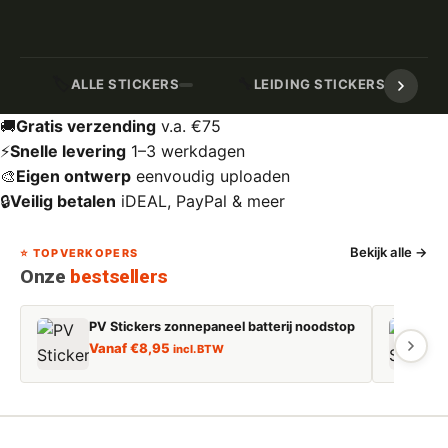
🏷️
🔧
ALLE STICKERS
LEIDING STICKERS / MARK
🚚
Gratis verzending
v.a. €75
⚡
Snelle levering
1–3 werkdagen
🎨
Eigen ontwerp
eenvoudig uploaden
🔒
Veilig betalen
iDEAL, PayPal & meer
Bekijk alle →
⭐ TOPVERKOPERS
Onze
bestsellers
PV Stickers zonnepaneel batterij noodstop
E
Vanaf
€
8,95
incl. BTW