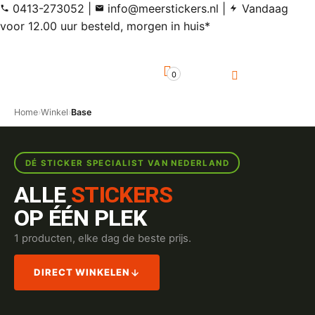
0413-273052
|
info@meerstickers.nl
|
Vandaag
voor 12.00 uur besteld, morgen in huis*
0
Home
›
Winkel
›
Base
DÉ STICKER SPECIALIST VAN NEDERLAND
ALLE
STICKERS
OP ÉÉN PLEK
1 producten, elke dag de beste prijs.
DIRECT WINKELEN