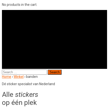
No products in the cart.
Search
for:
Home
›
Winkel
›
banden
Dé sticker specialist van Nederland
Alle
stickers
op één plek