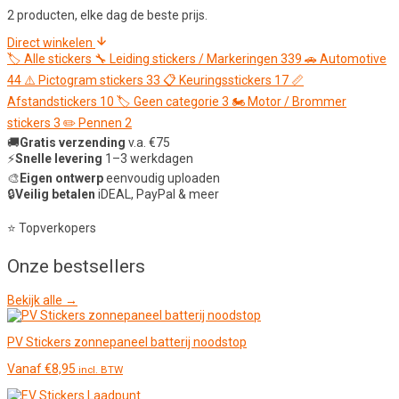
2 producten, elke dag de beste prijs.
Direct winkelen
🏷️
Alle stickers
🔧
Leiding stickers / Markeringen
339
🚗
Automotive
44
⚠️
Pictogram stickers
33
📋
Keuringsstickers
17
📏
Afstandstickers
10
🏷️
Geen categorie
3
🏍️
Motor / Brommer
stickers
3
✏️
Pennen
2
🚚
Gratis verzending
v.a. €75
⚡
Snelle levering
1–3 werkdagen
🎨
Eigen ontwerp
eenvoudig uploaden
🔒
Veilig betalen
iDEAL, PayPal & meer
⭐ Topverkopers
Onze
bestsellers
Bekijk alle →
PV Stickers zonnepaneel batterij noodstop
Vanaf
€
8,95
incl. BTW