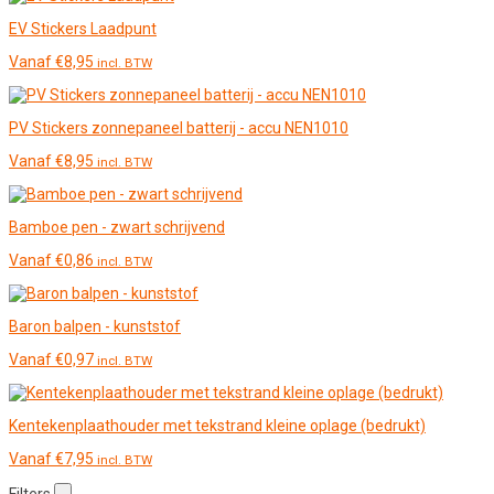
EV Stickers Laadpunt
Vanaf
€
8,95
incl. BTW
PV Stickers zonnepaneel batterij - accu NEN1010
Vanaf
€
8,95
incl. BTW
Bamboe pen - zwart schrijvend
Vanaf
€
0,86
incl. BTW
Baron balpen - kunststof
Vanaf
€
0,97
incl. BTW
Kentekenplaathouder met tekstrand kleine oplage (bedrukt)
Vanaf
€
7,95
incl. BTW
Filters