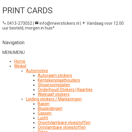
PRINT CARDS
0413-273052
|
info@meerstickers.nl
|
Vandaag voor 12.00
uur besteld, morgen in huis*
Navigation
MENU
MENU
Home
Winkel
Automotive
Autoraam stickers
Kentekenplaathouders
Showroomplaten
Onderhoud Stickers | Kaartjes
Wielnaaf stickers
Leiding stickers / Markeringen
Basen
Blusleidingen
Gassen
Lucht
Onontvlambare vloeistoffen
Ontvlambare vloeistoffen