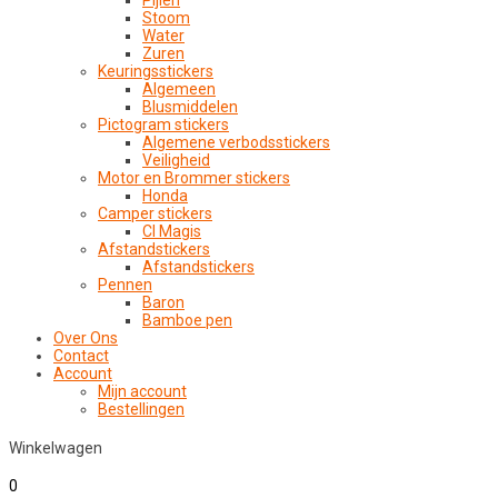
Pijlen
Stoom
Water
Zuren
Keuringsstickers
Algemeen
Blusmiddelen
Pictogram stickers
Algemene verbodsstickers
Veiligheid
Motor en Brommer stickers
Honda
Camper stickers
CI Magis
Afstandstickers
Afstandstickers
Pennen
Baron
Bamboe pen
Over Ons
Contact
Account
Mijn account
Bestellingen
Winkelwagen
0