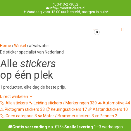
0413-273052
info@meerstickers.nl
Vandaag voor 12.00 uur besteld, morgen in huis*
0
Home
›
Winkel
›
afvalwater
Dé sticker specialist van Nederland
Alle
stickers
op één plek
1 producten, elke dag de beste prijs.
Direct winkelen
🏷️
Alle stickers
🔧
Leiding stickers / Markeringen
339
🚗
Automotive
44
⚠️
Pictogram stickers
33
📋
Keuringsstickers
17
📏
Afstandstickers
10
🏷️
Geen categorie
3
🏍️
Motor / Brommer stickers
3
✏️
Pennen
2
🚚
Gratis verzending
v.a. €75
⚡
Snelle levering
1–3 werkdagen