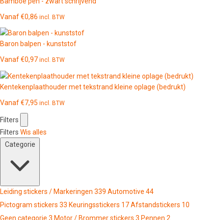
Bamboe pen - zwart schrijvend
Vanaf
€
0,86
incl. BTW
Baron balpen - kunststof
Vanaf
€
0,97
incl. BTW
Kentekenplaathouder met tekstrand kleine oplage (bedrukt)
Vanaf
€
7,95
incl. BTW
Filters
Filters
Wis alles
Categorie
Leiding stickers / Markeringen
339
Automotive
44
Pictogram stickers
33
Keuringsstickers
17
Afstandstickers
10
Geen categorie
3
Motor / Brommer stickers
3
Pennen
2