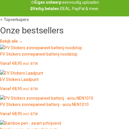
🎨
Eigen ontwerp
eenvoudig uploaden
🔒
Veilig betalen
iDEAL, PayPal & meer
⭐ Topverkopers
Onze
bestsellers
Bekijk alle →
PV Stickers zonnepaneel batterij noodstop
Vanaf
€
8,95
incl. BTW
EV Stickers Laadpunt
Vanaf
€
8,95
incl. BTW
PV Stickers zonnepaneel batterij - accu NEN1010
Vanaf
€
8,95
incl. BTW