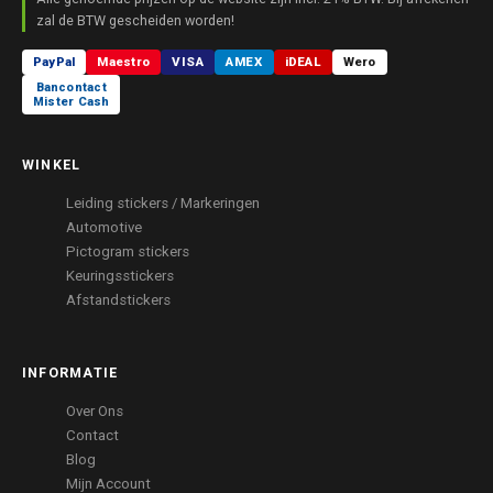
zal de BTW gescheiden worden!
PayPal
Maestro
VISA
AMEX
iDEAL
Wero
Bancontact
Mister Cash
WINKEL
Leiding stickers / Markeringen
Automotive
Pictogram stickers
Keuringsstickers
Afstandstickers
INFORMATIE
Over Ons
Contact
Blog
Mijn Account