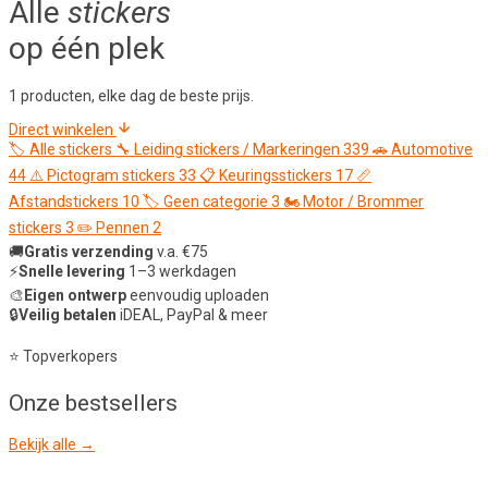
Alle
stickers
op één plek
1 producten, elke dag de beste prijs.
Direct winkelen
🏷️
Alle stickers
🔧
Leiding stickers / Markeringen
339
🚗
Automotive
44
⚠️
Pictogram stickers
33
📋
Keuringsstickers
17
📏
Afstandstickers
10
🏷️
Geen categorie
3
🏍️
Motor / Brommer
stickers
3
✏️
Pennen
2
🚚
Gratis verzending
v.a. €75
⚡
Snelle levering
1–3 werkdagen
🎨
Eigen ontwerp
eenvoudig uploaden
🔒
Veilig betalen
iDEAL, PayPal & meer
⭐ Topverkopers
Onze
bestsellers
Bekijk alle →