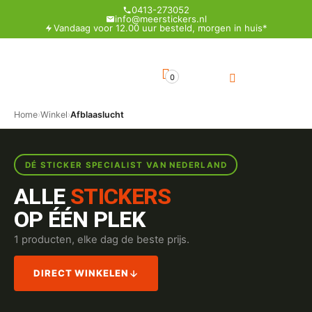
0413-273052
info@meerstickers.nl
Vandaag voor 12.00 uur besteld, morgen in huis*
0
Home
›
Winkel
›
Afblaaslucht
DÉ STICKER SPECIALIST VAN NEDERLAND
ALLE
STICKERS
OP ÉÉN PLEK
1 producten, elke dag de beste prijs.
DIRECT WINKELEN