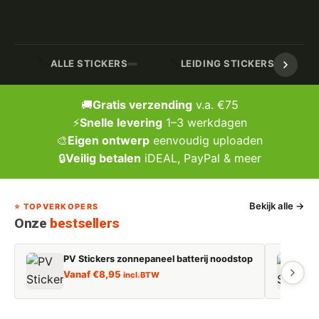
🏷️
🔧
ALLE STICKERS
LEIDING STICKERS / MARK
🚚
Gratis verzending
v.a. €75
⚡
Snelle levering
1–3 werkdagen
🎨
Eigen ontwerp
eenvoudig uploaden
🔒
Veilig betalen
iDEAL, PayPal & meer
Bekijk alle →
⭐ TOPVERKOPERS
Onze
bestsellers
PV Stickers zonnepaneel batterij noodstop
E
Vanaf
€
8,95
incl. BTW