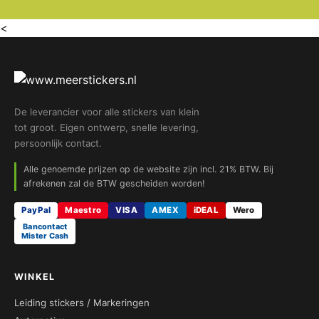
<
De leverancier voor alle stickers van klein
tot groot. Eigen ontwerp, snelle levering,
persoonlijk contact.
Alle genoemde prijzen op de website zijn incl. 21% BTW. Bij
afrekenen zal de BTW gescheiden worden!
PayPal
Maestro
VISA
AMEX
iDEAL
Wero
Bancontact
Mister Cash
WINKEL
Leiding stickers / Markeringen