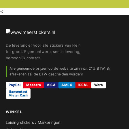
<
De leverancier voor alle stickers van klein
tot groot. Eigen ontwerp, snelle levering,
persoonlijk contact.
Alle genoemde prijzen op de website zijn incl. 21% BTW. Bij
afrekenen zal de BTW gescheiden worden!
PayPal
Maestro
VISA
AMEX
iDEAL
Wero
Bancontact
Mister Cash
WINKEL
Leiding stickers / Markeringen