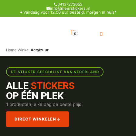
0413-273052
info@meerstickers.nl
Vandaag voor 12.00 uur besteld, morgen in huis*
0
Home
›
Winkel
›
Acrylzuur
DÉ STICKER SPECIALIST VAN NEDERLAND
ALLE
STICKERS
OP ÉÉN PLEK
1 producten, elke dag de beste prijs.
DIRECT WINKELEN