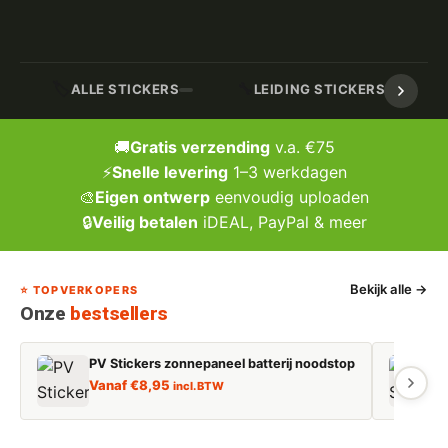
🏷️
🔧
ALLE STICKERS
LEIDING STICKERS / MARK
🚚
Gratis verzending
v.a. €75
⚡
Snelle levering
1–3 werkdagen
🎨
Eigen ontwerp
eenvoudig uploaden
🔒
Veilig betalen
iDEAL, PayPal & meer
Bekijk alle →
⭐ TOPVERKOPERS
Onze
bestsellers
PV Stickers zonnepaneel batterij noodstop
E
Vanaf
€
8,95
incl. BTW