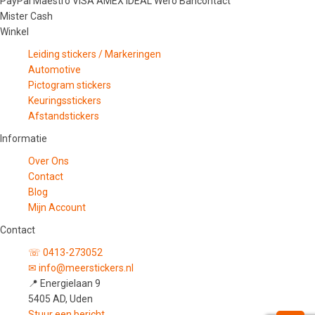
PayPal
Maestro
VISA
AMEX
iDEAL
Wero
Bancontact
Mister Cash
Winkel
Leiding stickers / Markeringen
Automotive
Pictogram stickers
Keuringsstickers
Afstandstickers
Informatie
Over Ons
Contact
Blog
Mijn Account
Contact
☏ 0413-273052
✉ info@meerstickers.nl
📍 Energielaan 9
5405 AD, Uden
Stuur een bericht