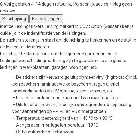
🔒
Veilig betalen
↩️
14 dagen retour
📞
Persoonlijk advies
⭐
Nog geen
reviews
Beschrijving
Beoordelingen
Met de Leidingstickers Leidingmarkering CO2 Supply (Gassen) ben je
duidelijk in de indentificatie van de leidingen.
De stickers stellen je in staat om de richting te herkennen en de stof in
de leiding te identificeren.
De gebruikte kleur is conform de algemene normering en de
Leidingstickers/Leidingmarkering zijn te gebruiken op alle gladde
leidingen in werkplaatsen, garages, woningen, etc.
– De stickers zijn vervaardigd uit polymeer vinyl (hight-tack) incl.
een beschermlaminaat welke beschermt tegen allerlei
omstandigheden als UV straling, zuren, krassen, etc.
– Langdurig outdoor duurzaamheid van maximaal 5 jaar
– Uitstekende hechting moeilijke ondergronden, de oplossing
voor aanbrengen op PP, PE en PU ondergronden
– Temperatuurbestendigheid van – 40 °C to + 80 °C
– Aangeraden montagetemperatuur +10 °C
– Ontvlambaarheid: zelfdovend