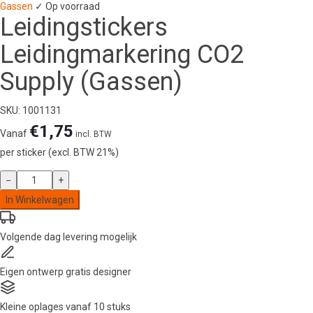
Gassen
✓ Op voorraad
Leidingstickers
Leidingmarkering CO2
Supply (Gassen)
SKU: 1001131
€
1,75
Vanaf
incl. BTW
per sticker (excl. BTW 21%)
Leidingstickers
−
+
Leidingmarkering
In Winkelwagen
CO2
Supply
Volgende dag
levering mogelijk
(Gassen)
aantal
Eigen ontwerp
gratis designer
Kleine oplages
vanaf 10 stuks