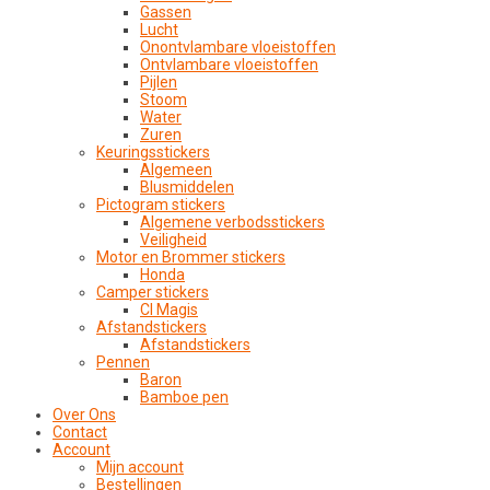
Gassen
Lucht
Onontvlambare vloeistoffen
Ontvlambare vloeistoffen
Pijlen
Stoom
Water
Zuren
Keuringsstickers
Algemeen
Blusmiddelen
Pictogram stickers
Algemene verbodsstickers
Veiligheid
Motor en Brommer stickers
Honda
Camper stickers
CI Magis
Afstandstickers
Afstandstickers
Pennen
Baron
Bamboe pen
Over Ons
Contact
Account
Mijn account
Bestellingen