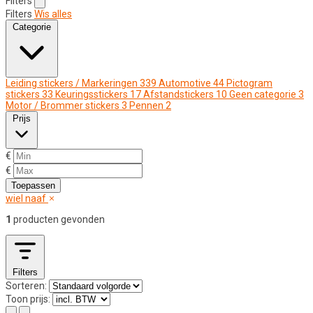
Filters
Filters
Wis alles
Categorie
Leiding stickers / Markeringen
339
Automotive
44
Pictogram
stickers
33
Keuringsstickers
17
Afstandstickers
10
Geen categorie
3
Motor / Brommer stickers
3
Pennen
2
Prijs
€
€
Toepassen
wiel naaf
1
producten gevonden
Filters
Sorteren:
Toon prijs: