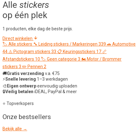
Alle
stickers
op één plek
1 producten, elke dag de beste prijs.
Direct winkelen
🏷️
Alle stickers
🔧
Leiding stickers / Markeringen
339
🚗
Automotive
44
⚠️
Pictogram stickers
33
📋
Keuringsstickers
17
📏
Afstandstickers
10
🏷️
Geen categorie
3
🏍️
Motor / Brommer
stickers
3
✏️
Pennen
2
🚚
Gratis verzending
v.a. €75
⚡
Snelle levering
1–3 werkdagen
🎨
Eigen ontwerp
eenvoudig uploaden
🔒
Veilig betalen
iDEAL, PayPal & meer
⭐ Topverkopers
Onze
bestsellers
Bekijk alle →