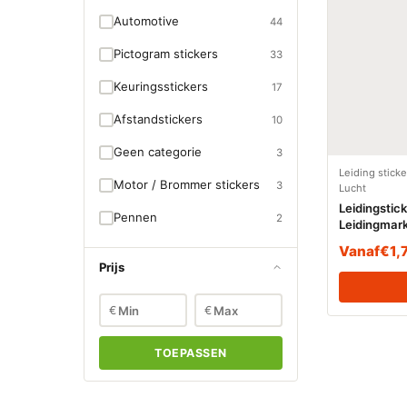
Automotive
44
Pictogram stickers
33
Keuringsstickers
17
Afstandstickers
10
Geen categorie
3
Leiding stick
Motor / Brommer stickers
3
Lucht
Leidingstic
Pennen
2
Leidingmark
(Lucht)
Vanaf
€
1,
Prijs
€
€
TOEPASSEN