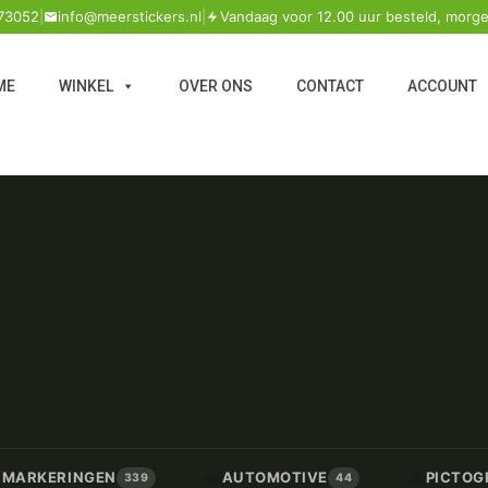
73052
|
info@meerstickers.nl
|
Vandaag voor 12.00 uur besteld, morge
ME
WINKEL
OVER ONS
CONTACT
ACCOUNT
🚗
⚠️
/ MARKERINGEN
AUTOMOTIVE
PICTOG
339
44