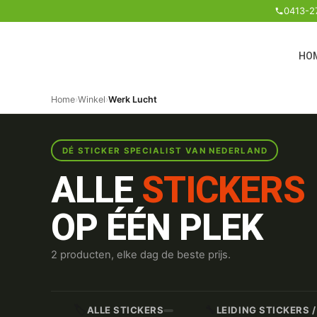
0413-2
HO
Home
›
Winkel
›
Werk Lucht
DÉ STICKER SPECIALIST VAN NEDERLAND
ALLE
STICKERS
OP ÉÉN PLEK
2 producten, elke dag de beste prijs.
🏷️
🔧
ALLE STICKERS
LEIDING STICKERS 