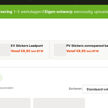
evering
1–3 werkdagen
🎨
Eigen ontwerp
eenvoudig upload
EV Stickers Laadpunt
PV Stickers zonnepaneel ba
Vanaf
€
8,95
Vanaf
€
8,95
incl. BTW
incl. BTW
gevonden
Sorteren: