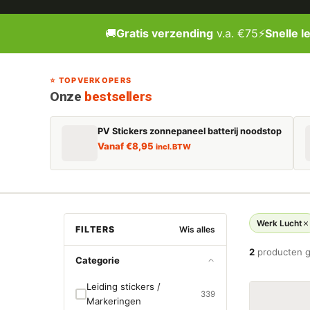
🚚
Gratis verzending
v.a. €75
⚡
Snelle l
⭐ TOPVERKOPERS
Onze
bestsellers
PV Stickers zonnepaneel batterij noodstop
Vanaf
€
8,95
incl. BTW
Werk Lucht
FILTERS
Wis alles
2
producten 
Categorie
Leiding stickers /
339
Markeringen