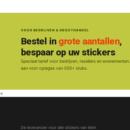
VOOR BEDRIJVEN & GROOTHANDEL
Bestel in
grote aantallen
,
bespaar op uw stickers
Speciaal tarief voor bedrijven, resellers en evenementen
aan voor oplages van 500+ stuks.
<
De leverancier voor alle stickers van klein