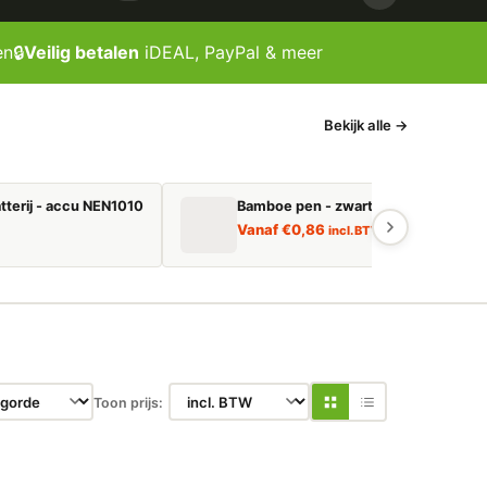
en
🔒
Veilig betalen
iDEAL, PayPal & meer
Bekijk alle →
tterij - accu NEN1010
Bamboe pen - zwart schrijvend
Vanaf
€
0,86
incl. BTW
Toon prijs: