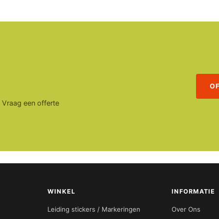
O
. Vraag een offerte
WINKEL
INFORMATIE
Leiding stickers / Markeringen
Over Ons