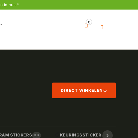
n in huis*
0
DIRECT WINKELEN
📋
📏
RAM STICKERS
KEURINGSSTICKERS
AF
33
17