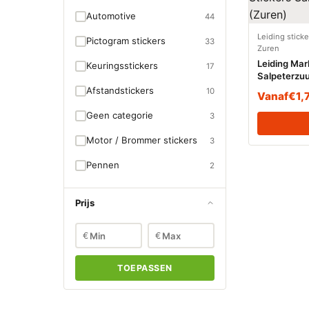
Automotive
44
Leiding stick
Pictogram stickers
33
Zuren
Leiding Mar
Keuringsstickers
17
Salpeterzuu
Afstandstickers
10
Vanaf
€
1,
Geen categorie
3
Motor / Brommer stickers
3
Pennen
2
Prijs
€
€
TOEPASSEN