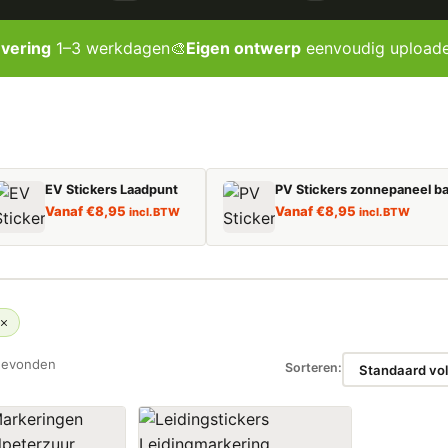
evering
1–3 werkdagen
🎨
Eigen ontwerp
eenvoudig upload
EV Stickers Laadpunt
PV Stickers zonnepaneel ba
Vanaf
€
8,95
Vanaf
€
8,95
incl. BTW
incl. BTW
gevonden
Sorteren: