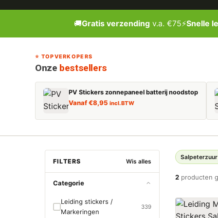
🚚
Gratis verzending
v.a. €75
⚡
Snelle l
⭐ TOPVERKOPERS
Onze
bestsellers
PV Stickers zonnepaneel batterij noodstop
Vanaf
€
8,95
incl. BTW
Salpeterzuur
FILTERS
Wis alles
2
producten 
Categorie
Leiding stickers /
339
Markeringen