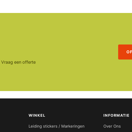
O
. Vraag een offerte
WINKEL
INFORMATIE
Leiding stickers / Markeringen
Over Ons