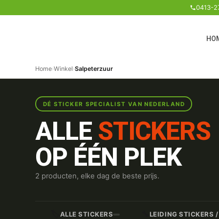
0413-2
HO
Home
›
Winkel
›
Salpeterzuur
DÉ STICKER SPECIALIST VAN NEDERLAND
ALLE
STICKERS
OP ÉÉN PLEK
2 producten, elke dag de beste prijs.
🏷️
🔧
ALLE STICKERS
LEIDING STICKERS 