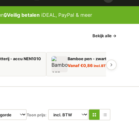
en
🔒
Veilig betalen
iDEAL, PayPal & meer
Bekijk alle →
tterij - accu NEN1010
Bamboe pen - zwart schrijvend
Vanaf
€
0,86
incl. BTW
Toon prijs: