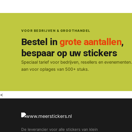
VOOR BEDRIJVEN & GROOTHANDEL
Bestel in
grote aantallen
,
bespaar op uw stickers
Speciaal tarief voor bedrijven, resellers en evenementen
aan voor oplages van 500+ stuks.
<
De leverancier voor alle stickers van klein