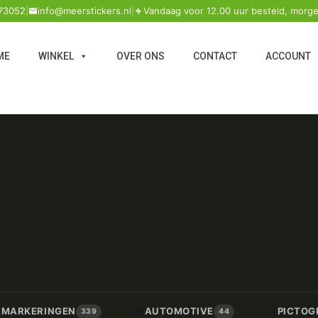
73052
|
info@meerstickers.nl
|
Vandaag voor 12.00 uur besteld, morge
ME
WINKEL
OVER ONS
CONTACT
ACCOUNT
🚗
⚠️
/ MARKERINGEN
AUTOMOTIVE
PICTOG
339
44