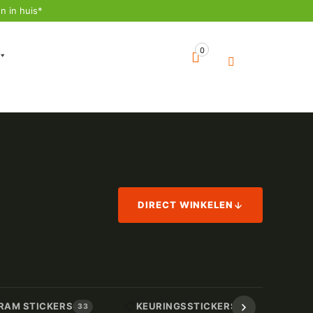
n in huis*
0
DIRECT WINKELEN
📋
📏
RAM STICKERS
KEURINGSSTICKERS
AF
33
17