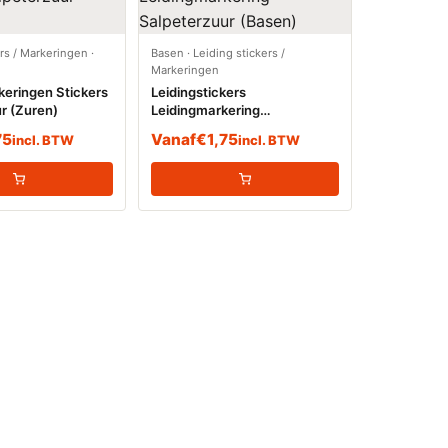
ers / Markeringen
·
Basen
·
Leiding stickers /
Markeringen
keringen Stickers
Leidingstickers
r (Zuren)
Leidingmarkering
Salpeterzuur (Basen)
75
Vanaf
€
1,75
incl. BTW
incl. BTW