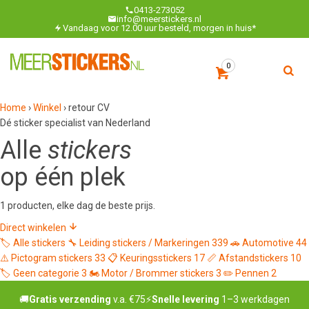
0413-273052
info@meerstickers.nl
Vandaag voor 12.00 uur besteld, morgen in huis*
0
Home
›
Winkel
›
retour CV
Dé sticker specialist van Nederland
Alle
stickers
op één plek
1 producten, elke dag de beste prijs.
Direct winkelen
🏷️
Alle stickers
🔧
Leiding stickers / Markeringen
339
🚗
Automotive
44
⚠️
Pictogram stickers
33
📋
Keuringsstickers
17
📏
Afstandstickers
10
🏷️
Geen categorie
3
🏍️
Motor / Brommer stickers
3
✏️
Pennen
2
🚚
Gratis verzending
v.a. €75
⚡
Snelle levering
1–3 werkdagen