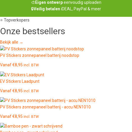
🎨
Eigen ontwerp
eenvoudig uploaden
🔒
Veilig betalen
iDEAL, PayPal & meer
⭐ Topverkopers
Onze
bestsellers
Bekijk alle →
PV Stickers zonnepaneel batterij noodstop
Vanaf
€
8,95
incl. BTW
EV Stickers Laadpunt
Vanaf
€
8,95
incl. BTW
PV Stickers zonnepaneel batterij - accu NEN1010
Vanaf
€
8,95
incl. BTW