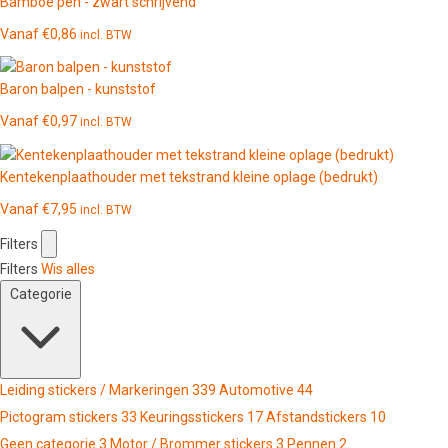
Bamboe pen - zwart schrijvend
Vanaf
€
0,86
incl. BTW
Baron balpen - kunststof
Vanaf
€
0,97
incl. BTW
Kentekenplaathouder met tekstrand kleine oplage (bedrukt)
Vanaf
€
7,95
incl. BTW
Filters
Filters
Wis alles
Categorie
Leiding stickers / Markeringen
339
Automotive
44
Pictogram stickers
33
Keuringsstickers
17
Afstandstickers
10
Geen categorie
3
Motor / Brommer stickers
3
Pennen
2