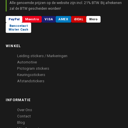
Alle genoemde prijzen op de website zijn incl. 21% BTW. Bij afrekenen
zal de BTW gescheiden worden!
PayPal
Maestro
VISA
AMEX
iDEAL
Wero
Bancontact
Mister Cash
WINKEL
Leiding stickers / Markeringen
Automotive
Pictogram stickers
Keuringsstickers
Afstandstickers
INFORMATIE
Over Ons
Contact
Blog