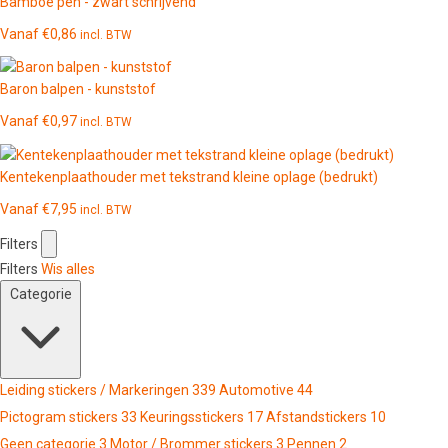
Bamboe pen - zwart schrijvend
Vanaf
€
0,86
incl. BTW
Baron balpen - kunststof
Vanaf
€
0,97
incl. BTW
Kentekenplaathouder met tekstrand kleine oplage (bedrukt)
Vanaf
€
7,95
incl. BTW
Filters
Filters
Wis alles
Categorie
Leiding stickers / Markeringen
339
Automotive
44
Pictogram stickers
33
Keuringsstickers
17
Afstandstickers
10
Geen categorie
3
Motor / Brommer stickers
3
Pennen
2