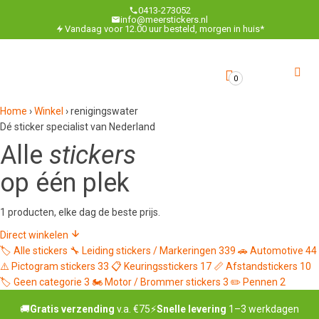
0413-273052
info@meerstickers.nl
Vandaag voor 12.00 uur besteld, morgen in huis*
0
Home
›
Winkel
›
renigingswater
Dé sticker specialist van Nederland
Alle
stickers
op één plek
1 producten, elke dag de beste prijs.
Direct winkelen
🏷️
Alle stickers
🔧
Leiding stickers / Markeringen
339
🚗
Automotive
44
⚠️
Pictogram stickers
33
📋
Keuringsstickers
17
📏
Afstandstickers
10
🏷️
Geen categorie
3
🏍️
Motor / Brommer stickers
3
✏️
Pennen
2
🚚
Gratis verzending
v.a. €75
⚡
Snelle levering
1–3 werkdagen