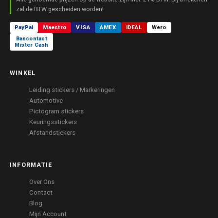
zal de BTW gescheiden worden!
PayPal
Maestro
VISA
AMEX
iDEAL
Wero
Bancontact
Mister Cash
WINKEL
Leiding stickers / Markeringen
Automotive
Pictogram stickers
Keuringsstickers
Afstandstickers
INFORMATIE
Over Ons
Contact
Blog
Mijn Account