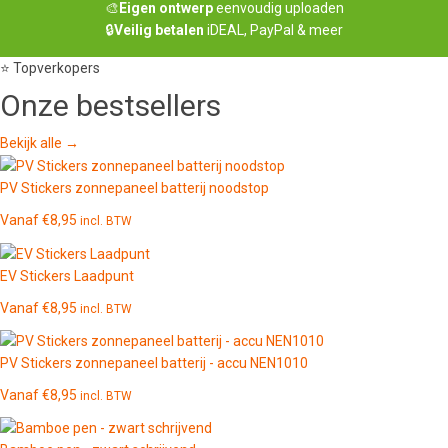
🎨
Eigen ontwerp
eenvoudig uploaden
🔒
Veilig betalen
iDEAL, PayPal & meer
⭐ Topverkopers
Onze
bestsellers
Bekijk alle →
PV Stickers zonnepaneel batterij noodstop
Vanaf
€
8,95
incl. BTW
EV Stickers Laadpunt
Vanaf
€
8,95
incl. BTW
PV Stickers zonnepaneel batterij - accu NEN1010
Vanaf
€
8,95
incl. BTW