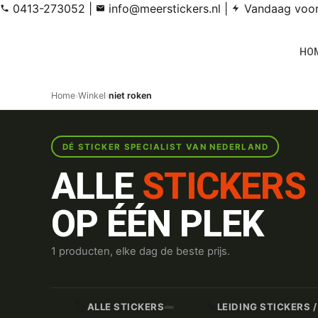
0413-273052
|
info@meerstickers.nl
|
Vandaag voor 
HO
Home
›
Winkel
›
niet roken
DÉ STICKER SPECIALIST VAN NEDERLAND
ALLE
STICKERS
OP ÉÉN PLEK
1 producten, elke dag de beste prijs.
🏷️
🔧
ALLE STICKERS
LEIDING STICKERS 