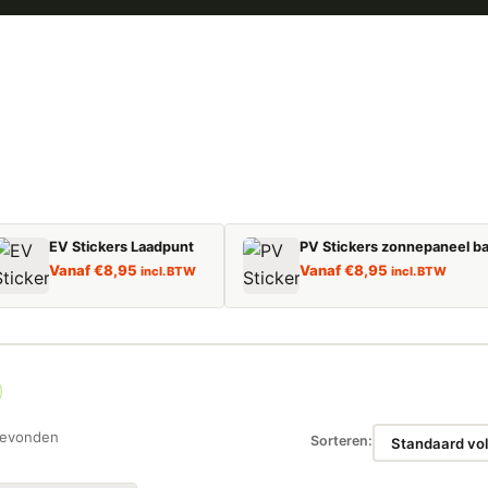
EV Stickers Laadpunt
PV Stickers zonnepaneel ba
Vanaf
€
8,95
Vanaf
€
8,95
incl. BTW
incl. BTW
gevonden
Sorteren: