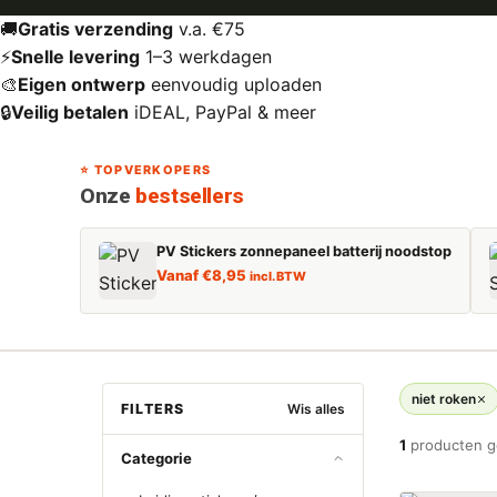
🚚
Gratis verzending
v.a. €75
⚡
Snelle levering
1–3 werkdagen
🎨
Eigen ontwerp
eenvoudig uploaden
🔒
Veilig betalen
iDEAL, PayPal & meer
⭐ TOPVERKOPERS
Onze
bestsellers
PV Stickers zonnepaneel batterij noodstop
Vanaf
€
8,95
incl. BTW
niet roken
FILTERS
Wis alles
1
producten 
Categorie