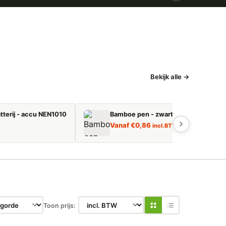
Bekijk alle →
tterij - accu NEN1010
Bamboe pen - zwart schrijvend
Vanaf
€
0,86
incl. BTW
Toon prijs: