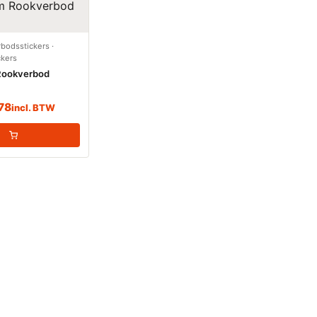
bodsstickers
·
ckers
Rookverbod
78
incl. BTW