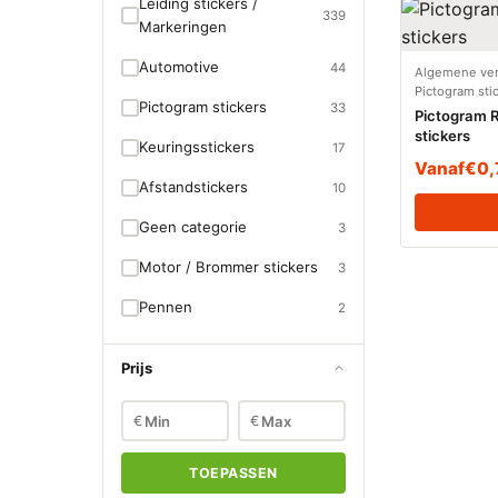
Leiding stickers /
339
Markeringen
Automotive
44
Algemene ver
Pictogram sti
Pictogram stickers
33
Pictogram 
stickers
Keuringsstickers
17
Vanaf
€
0,
Afstandstickers
10
Geen categorie
3
Motor / Brommer stickers
3
Pennen
2
Prijs
€
€
TOEPASSEN