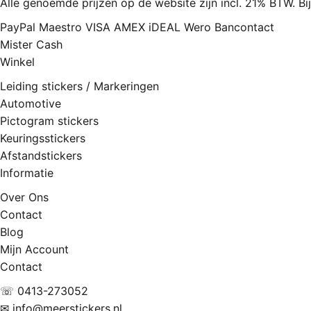
Alle genoemde prijzen op de website zijn incl. 21% BTW. B
PayPal
Maestro
VISA
AMEX
iDEAL
Wero
Bancontact
Mister Cash
Winkel
Leiding stickers / Markeringen
Automotive
Pictogram stickers
Keuringsstickers
Afstandstickers
Informatie
Over Ons
Contact
Blog
Mijn Account
Contact
☏ 0413-273052
✉ info@meerstickers.nl