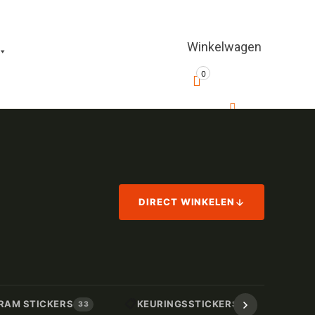
Winkelwagen
0
DIRECT WINKELEN
📋
📏
RAM STICKERS
KEURINGSSTICKERS
AF
33
17