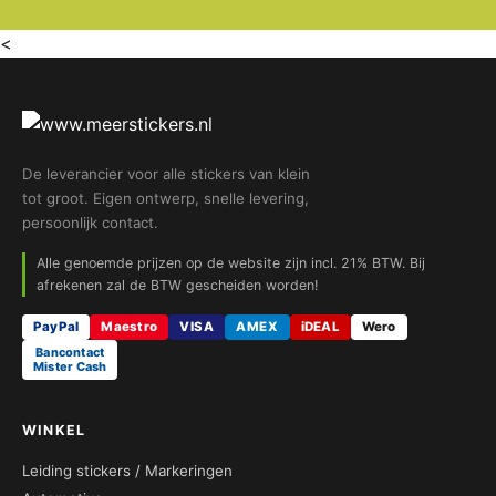
<
De leverancier voor alle stickers van klein
tot groot. Eigen ontwerp, snelle levering,
persoonlijk contact.
Alle genoemde prijzen op de website zijn incl. 21% BTW. Bij
afrekenen zal de BTW gescheiden worden!
PayPal
Maestro
VISA
AMEX
iDEAL
Wero
Bancontact
Mister Cash
WINKEL
Leiding stickers / Markeringen