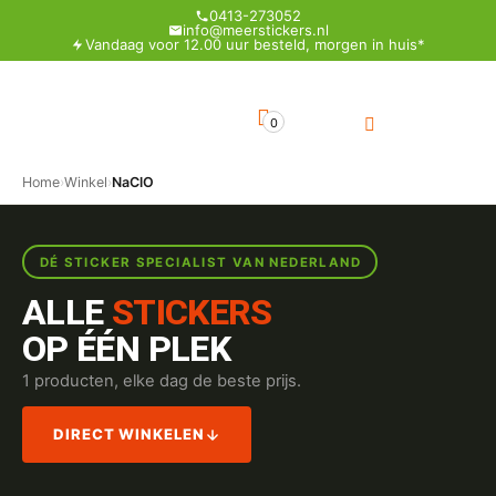
0413-273052
info@meerstickers.nl
Vandaag voor 12.00 uur besteld, morgen in huis*
0
Home
›
Winkel
›
NaClO
DÉ STICKER SPECIALIST VAN NEDERLAND
ALLE
STICKERS
OP ÉÉN PLEK
1 producten, elke dag de beste prijs.
DIRECT WINKELEN