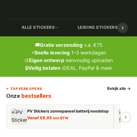
🏷️
🔧
ALLE STICKERS
LEIDING STICKERS / MARK
🚚
Gratis verzending
v.a. €75
⚡
Snelle levering
1–3 werkdagen
🎨
Eigen ontwerp
eenvoudig uploaden
🔒
Veilig betalen
iDEAL, PayPal & meer
Bekijk alle →
⭐ TOPVERKOPERS
Onze
bestsellers
PV Stickers zonnepaneel batterij noodstop
E
Vanaf
€
8,95
incl. BTW