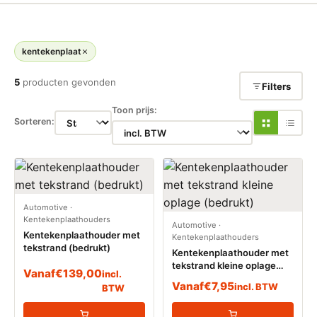
kentekenplaat
5
producten gevonden
Filters
Toon prijs:
Sorteren:
Automotive
·
Kentekenplaathouders
Automotive
·
Kentekenplaathouder met
Kentekenplaathouders
tekstrand (bedrukt)
Kentekenplaathouder met
tekstrand kleine oplage
Vanaf
€
139,00
incl.
(bedrukt)
Vanaf
€
7,95
incl. BTW
BTW