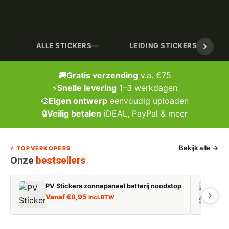
🏷️
🔧
ALLE STICKERS
LEIDING STICKERS / MARK
🚚
Gratis verzending
v.a. €75
⚡
Snelle levering
1–3 werkdagen
🎨
Eigen ontwerp
eenvoudig uploaden
🔒
Veilig betalen
iDEAL, PayPal & meer
Bekijk alle →
⭐ TOPVERKOPERS
Onze
bestsellers
PV Stickers zonnepaneel batterij noodstop
E
Vanaf
€
8,95
incl. BTW