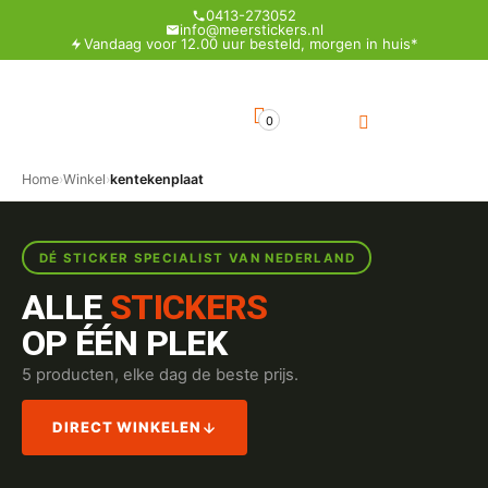
0413-273052
info@meerstickers.nl
Vandaag voor 12.00 uur besteld, morgen in huis*
0
Home
›
Winkel
›
kentekenplaat
DÉ STICKER SPECIALIST VAN NEDERLAND
ALLE
STICKERS
OP ÉÉN PLEK
5 producten, elke dag de beste prijs.
DIRECT WINKELEN