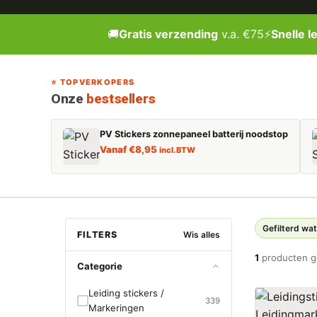
🚚
Gratis verzending
v.a. €75
⚡
Snelle l
⭐ TOPVERKOPERS
Onze
bestsellers
PV Stickers zonnepaneel batterij noodstop
Vanaf
€
8,95
incl. BTW
Gefilterd wa
FILTERS
Wis alles
1
producten 
Categorie
Leiding stickers /
339
Markeringen