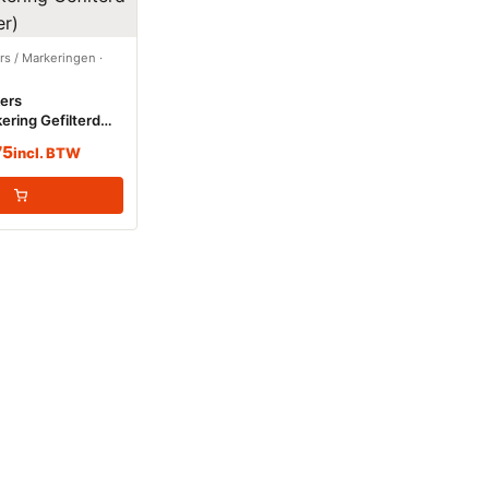
ers / Markeringen
·
kers
ering Gefilterd
r)
75
incl. BTW