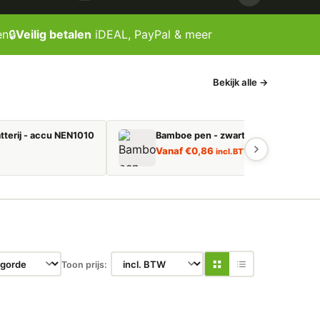
en
🔒
Veilig betalen
iDEAL, PayPal & meer
Bekijk alle →
tterij - accu NEN1010
Bamboe pen - zwart schrijvend
Vanaf
€
0,86
incl. BTW
Toon prijs: