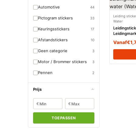
Automotive
44
Leiding stick
Pictogram stickers
33
Water
Leidingstic
Keuringsstickers
17
Leidingmark
water (Wate
Afstandstickers
10
Vanaf
€
1,
Geen categorie
3
Motor / Brommer stickers
3
Pennen
2
Prijs
€
€
TOEPASSEN