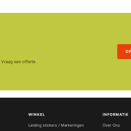
O
. Vraag een offerte
WINKEL
INFORMATIE
Leiding stickers / Markeringen
Over Ons