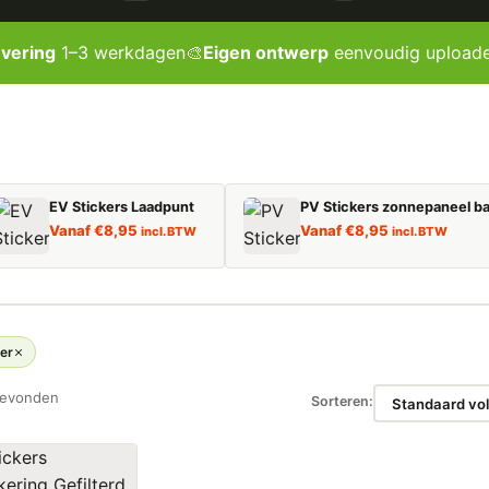
evering
1–3 werkdagen
🎨
Eigen ontwerp
eenvoudig upload
EV Stickers Laadpunt
PV Stickers zonnepaneel ba
Vanaf
€
8,95
Vanaf
€
8,95
incl. BTW
incl. BTW
ter
gevonden
Sorteren: