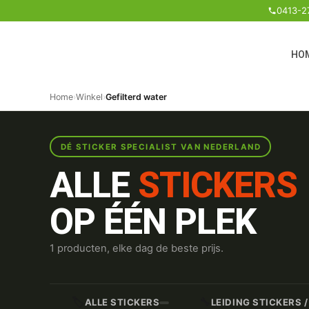
0413-2
HO
Home
›
Winkel
›
Gefilterd water
DÉ STICKER SPECIALIST VAN NEDERLAND
ALLE
STICKERS
OP ÉÉN PLEK
1 producten, elke dag de beste prijs.
🏷️
🔧
ALLE STICKERS
LEIDING STICKERS 