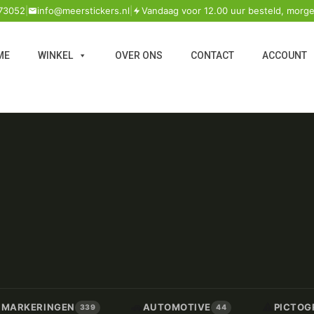
73052
|
info@meerstickers.nl
|
Vandaag voor 12.00 uur besteld, morge
ME
WINKEL
OVER ONS
CONTACT
ACCOUNT
🚗
⚠️
/ MARKERINGEN
AUTOMOTIVE
PICTOG
339
44