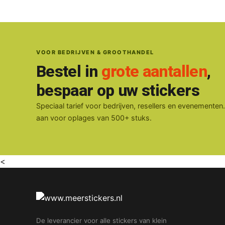
VOOR BEDRIJVEN & GROOTHANDEL
Bestel in
grote aantallen
,
bespaar op uw stickers
Speciaal tarief voor bedrijven, resellers en evenementen
aan voor oplages van 500+ stuks.
<
De leverancier voor alle stickers van klein