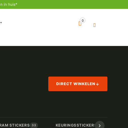
n in huis*
0
DIRECT WINKELEN
📋
📏
RAM STICKERS
KEURINGSSTICKERS
AF
33
17