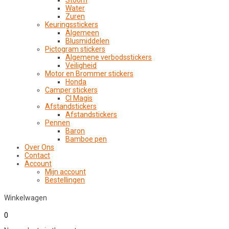
Stoom
Water
Zuren
Keuringsstickers
Algemeen
Blusmiddelen
Pictogram stickers
Algemene verbodsstickers
Veiligheid
Motor en Brommer stickers
Honda
Camper stickers
CI Magis
Afstandstickers
Afstandstickers
Pennen
Baron
Bamboe pen
Over Ons
Contact
Account
Mijn account
Bestellingen
Winkelwagen
0