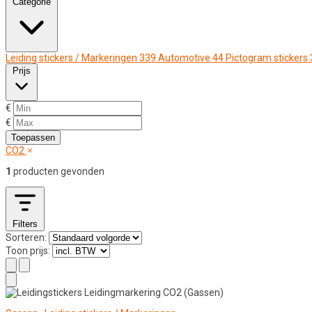
Categorie
Leiding stickers / Markeringen
339
Automotive
44
Pictogram stickers
Prijs
€
€
Toepassen
CO2
1
producten gevonden
Filters
Sorteren:
Toon prijs: