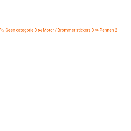
🏷️
Geen categorie
3
🏍️
Motor / Brommer stickers
3
✏️
Pennen
2