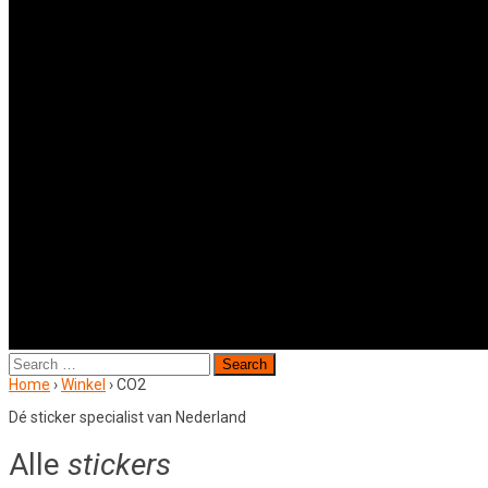
Search
for:
Home
›
Winkel
›
CO2
Dé sticker specialist van Nederland
Alle
stickers