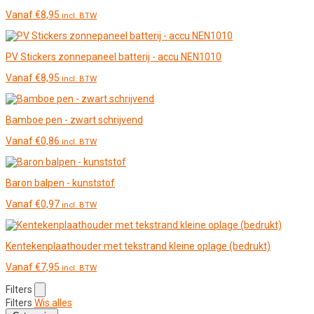
Vanaf
€
8,95
incl. BTW
PV Stickers zonnepaneel batterij - accu NEN1010
Vanaf
€
8,95
incl. BTW
Bamboe pen - zwart schrijvend
Vanaf
€
0,86
incl. BTW
Baron balpen - kunststof
Vanaf
€
0,97
incl. BTW
Kentekenplaathouder met tekstrand kleine oplage (bedrukt)
Vanaf
€
7,95
incl. BTW
Filters
Filters
Wis alles