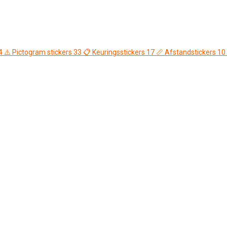
4
⚠️
Pictogram stickers
33
📋
Keuringsstickers
17
📏
Afstandstickers
10