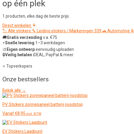
op één plek
1 producten, elke dag de beste prijs.
Direct winkelen
🏷️
Alle stickers
🔧
Leiding stickers / Markeringen
339
🚗
Automotive
4
🚚
Gratis verzending
v.a. €75
⚡
Snelle levering
1–3 werkdagen
🎨
Eigen ontwerp
eenvoudig uploaden
🔒
Veilig betalen
iDEAL, PayPal & meer
⭐ Topverkopers
Onze
bestsellers
Bekijk alle →
PV Stickers zonnepaneel batterij noodstop
Vanaf
€
8,95
incl. BTW
EV Stickers Laadpunt