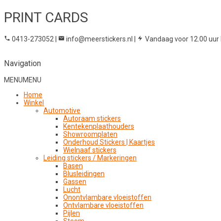
PRINT CARDS
0413-273052
|
info@meerstickers.nl
|
Vandaag voor 12.00 uur 
Navigation
MENU
MENU
Home
Winkel
Automotive
Autoraam stickers
Kentekenplaathouders
Showroomplaten
Onderhoud Stickers | Kaartjes
Wielnaaf stickers
Leiding stickers / Markeringen
Basen
Blusleidingen
Gassen
Lucht
Onontvlambare vloeistoffen
Ontvlambare vloeistoffen
Pijlen