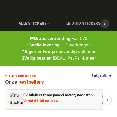
🏷️
🔧
ALLE STICKERS
LEIDING STICKERS / MARK
🚚
Gratis verzending
v.a. €75
⚡
Snelle levering
1–3 werkdagen
🎨
Eigen ontwerp
eenvoudig uploaden
🔒
Veilig betalen
iDEAL, PayPal & meer
Bekijk alle →
⭐ TOPVERKOPERS
Onze
bestsellers
PV Stickers zonnepaneel batterij noodstop
E
Vanaf
€
8,95
incl. BTW