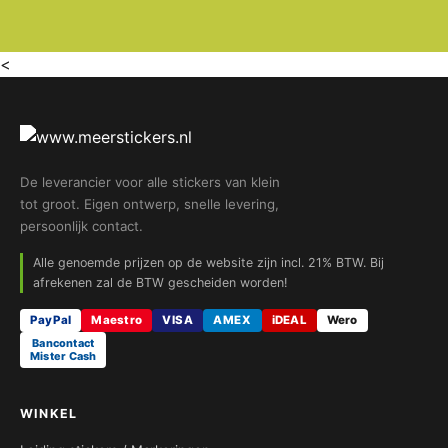
<
De leverancier voor alle stickers van klein
tot groot. Eigen ontwerp, snelle levering,
persoonlijk contact.
Alle genoemde prijzen op de website zijn incl. 21% BTW. Bij
afrekenen zal de BTW gescheiden worden!
PayPal
Maestro
VISA
AMEX
iDEAL
Wero
Bancontact
Mister Cash
WINKEL