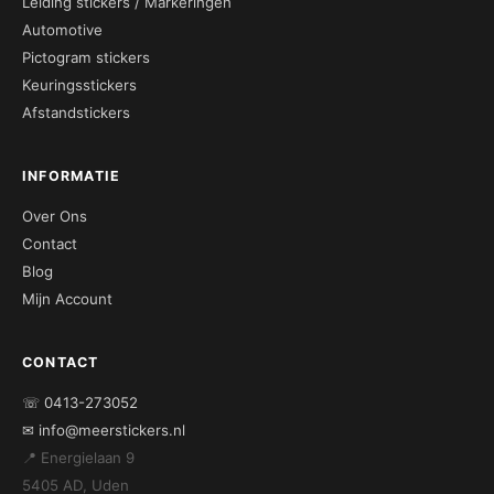
Leiding stickers / Markeringen
Automotive
Pictogram stickers
Keuringsstickers
Afstandstickers
INFORMATIE
Over Ons
Contact
Blog
Mijn Account
CONTACT
☏ 0413-273052
✉ info@meerstickers.nl
📍 Energielaan 9
5405 AD, Uden