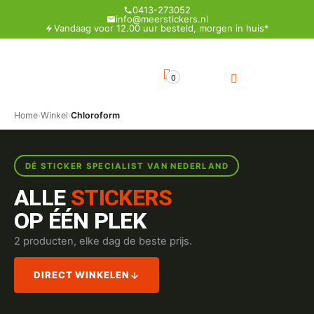
0413-273052
info@meerstickers.nl
Vandaag voor 12.00 uur besteld, morgen in huis*
0
Home
›
Winkel
›
Chloroform
DÉ STICKER SPECIALIST VAN NEDERLAND
ALLE
STICKERS
OP ÉÉN PLEK
2 producten, elke dag de beste prijs.
DIRECT WINKELEN