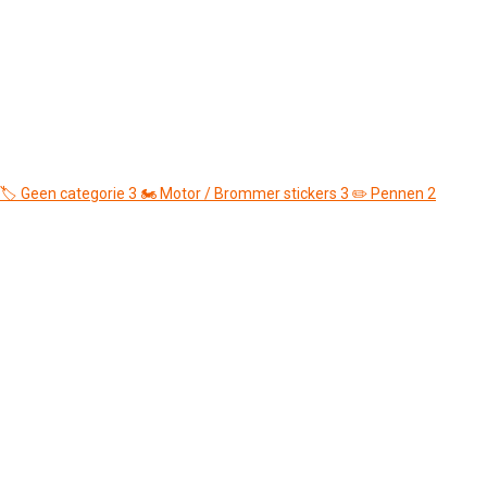
🏷️
Geen categorie
3
🏍️
Motor / Brommer stickers
3
✏️
Pennen
2