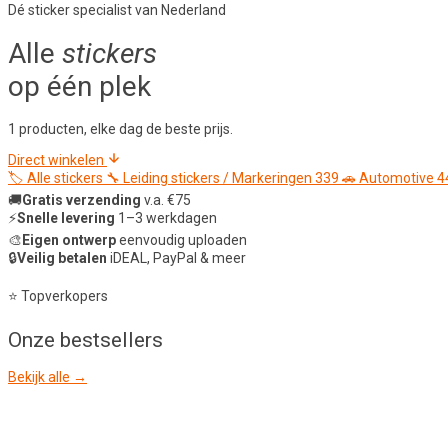
Dé sticker specialist van Nederland
Alle
stickers
op één plek
1 producten, elke dag de beste prijs.
Direct winkelen
🏷️
Alle stickers
🔧
Leiding stickers / Markeringen
339
🚗
Automotive
4
🚚
Gratis verzending
v.a. €75
⚡
Snelle levering
1–3 werkdagen
🎨
Eigen ontwerp
eenvoudig uploaden
🔒
Veilig betalen
iDEAL, PayPal & meer
⭐ Topverkopers
Onze
bestsellers
Bekijk alle →