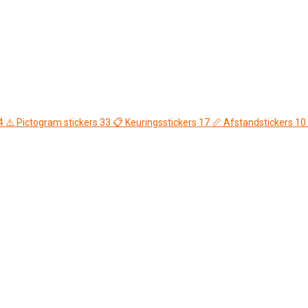
4
⚠️
Pictogram stickers
33
📋
Keuringsstickers
17
📏
Afstandstickers
10