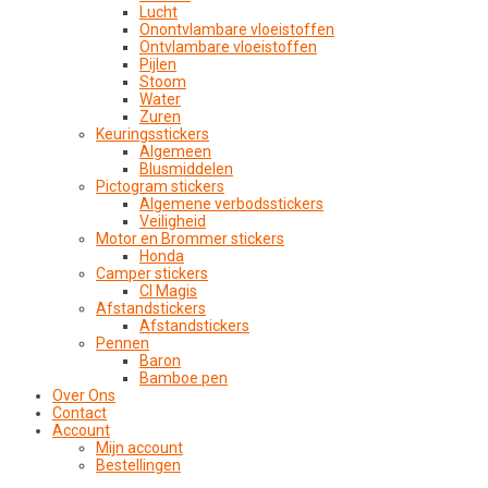
Lucht
Onontvlambare vloeistoffen
Ontvlambare vloeistoffen
Pijlen
Stoom
Water
Zuren
Keuringsstickers
Algemeen
Blusmiddelen
Pictogram stickers
Algemene verbodsstickers
Veiligheid
Motor en Brommer stickers
Honda
Camper stickers
CI Magis
Afstandstickers
Afstandstickers
Pennen
Baron
Bamboe pen
Over Ons
Contact
Account
Mijn account
Bestellingen