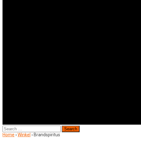
Search
for:
Home
›
Winkel
›
Brandspiritus