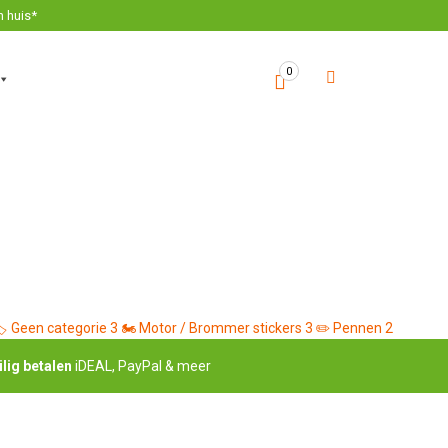
n huis*
0
️
Geen categorie
3
🏍️
Motor / Brommer stickers
3
✏️
Pennen
2
ilig betalen
iDEAL, PayPal & meer