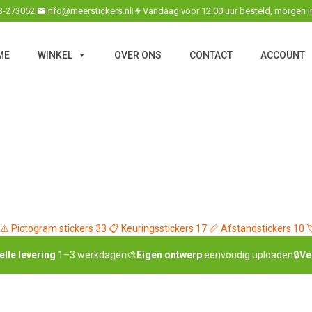
3-273052
|
info@meerstickers.nl
|
Vandaag voor 12.00 uur besteld, morgen i
ME
WINKEL
OVER ONS
CONTACT
ACCOUNT
⚠️
Pictogram stickers
33
📋
Keuringsstickers
17
📏
Afstandstickers
10

elle levering
1–3 werkdagen
🎨
Eigen ontwerp
eenvoudig uploaden
🔒
Ve