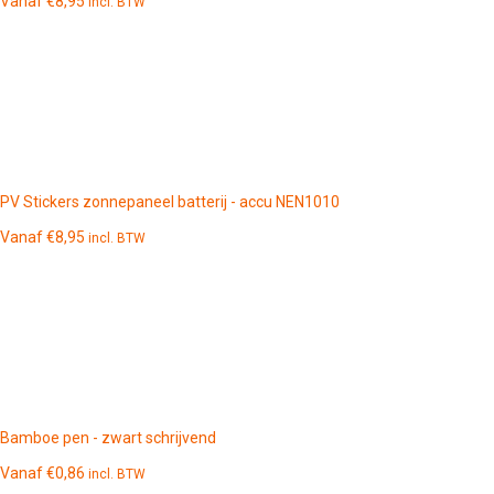
Vanaf
€
8,95
incl. BTW
PV Stickers zonnepaneel batterij - accu NEN1010
Vanaf
€
8,95
incl. BTW
Bamboe pen - zwart schrijvend
Vanaf
€
0,86
incl. BTW