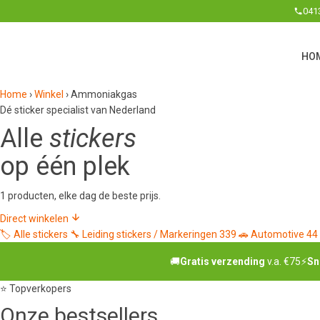
041
HO
Home
›
Winkel
›
Ammoniakgas
Dé sticker specialist van Nederland
Alle
stickers
op één plek
1 producten, elke dag de beste prijs.
Direct winkelen
🏷️
Alle stickers
🔧
Leiding stickers / Markeringen
339
🚗
Automotive
44
🚚
Gratis verzending
v.a. €75
⚡
Sn
⭐ Topverkopers
Onze
bestsellers