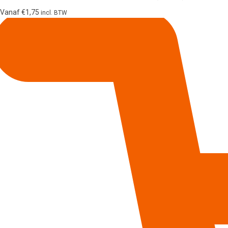
Vanaf
€
1,75
incl. BTW