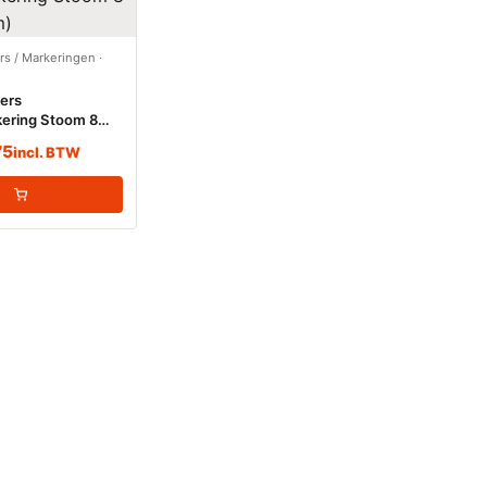
ers / Markeringen
·
kers
kering Stoom 8
)
75
incl. BTW