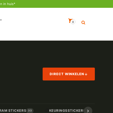
n in huis*
0
DIRECT WINKELEN
📋
📏
RAM STICKERS
KEURINGSSTICKERS
AF
33
17