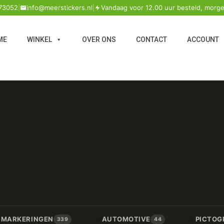
73052
|
info@meerstickers.nl
|
Vandaag voor 12.00 uur besteld, morge
ME
WINKEL
OVER ONS
CONTACT
ACCOUNT
🚗
⚠️
/ MARKERINGEN
AUTOMOTIVE
PICTOG
339
44