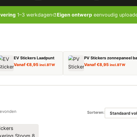
evering
1–3 werkdagen
🎨
Eigen ontwerp
eenvoudig upload
EV Stickers Laadpunt
PV Stickers zonnepaneel ba
Vanaf
€
8,95
Vanaf
€
8,95
incl. BTW
incl. BTW
gevonden
Sorteren: