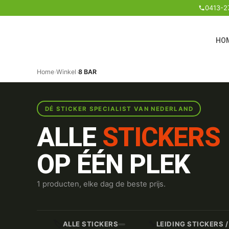
0413-2
HO
Home
›
Winkel
›
8 BAR
DÉ STICKER SPECIALIST VAN NEDERLAND
ALLE
STICKERS
OP ÉÉN PLEK
1 producten, elke dag de beste prijs.
🏷️
🔧
ALLE STICKERS
LEIDING STICKERS 