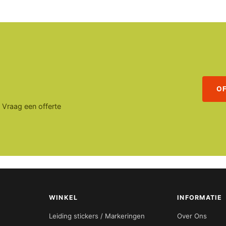
O
. Vraag een offerte
WINKEL
INFORMATIE
Leiding stickers / Markeringen
Over Ons