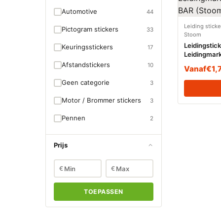
Automotive
44
Leiding stick
Pictogram stickers
33
Stoom
Leidingstic
Keuringsstickers
17
Leidingmar
BAR (Stoom
Afstandstickers
10
Vanaf
€
1,
Geen categorie
3
Motor / Brommer stickers
3
Pennen
2
Prijs
€
€
TOEPASSEN