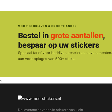
VOOR BEDRIJVEN & GROOTHANDEL
Bestel in
grote aantallen
,
bespaar op uw stickers
Speciaal tarief voor bedrijven, resellers en evenementen
aan voor oplages van 500+ stuks.
<
De leverancier voor alle stickers van klein