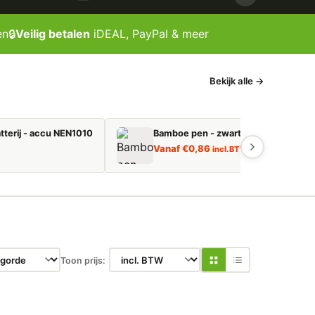
en
🔒
Veilig betalen
iDEAL, PayPal & meer
Bekijk alle →
tterij - accu NEN1010
Bamboe pen - zwart schrijvend
Vanaf
€
0,86
incl. BTW
Toon prijs: