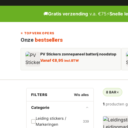
🚚
Gratis verzending
v.a. €75
⚡
Snelle l
⭐ TOPVERKOPERS
Onze
bestsellers
PV Stickers zonnepaneel batterij noodstop
Vanaf
€
8,95
incl. BTW
8 BAR
FILTERS
Wis alles
1
producten 
Categorie
Leiding stickers /
339
Markeringen