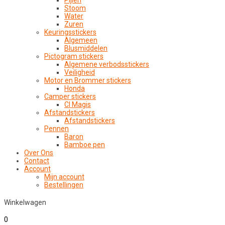
Pijlen
Stoom
Water
Zuren
Keuringsstickers
Algemeen
Blusmiddelen
Pictogram stickers
Algemene verbodsstickers
Veiligheid
Motor en Brommer stickers
Honda
Camper stickers
CI Magis
Afstandstickers
Afstandstickers
Pennen
Baron
Bamboe pen
Over Ons
Contact
Account
Mijn account
Bestellingen
Winkelwagen
0