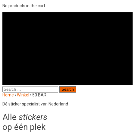
No products in the cart.
Search
for:
Home
›
Winkel
›
50 BAR
Dé sticker specialist van Nederland
Alle
stickers
op één plek