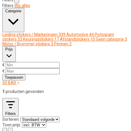
Filters
Wis alles
Categorie
Leiding stickers / Markeringen
339
Automotive
44
Pictogram
stickers
33
Keuringsstickers
17
Afstandstickers
10
Geen categorie
3
Motor / Brommer stickers
3
Pennen
2
Prijs
€
€
Toepassen
50 BAR
1
producten gevonden
Filters
Sorteren:
Toon prijs: