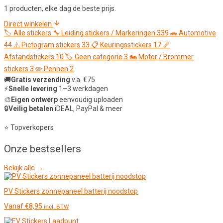
1 producten, elke dag de beste prijs.
Direct winkelen
🏷️
Alle stickers
🔧
Leiding stickers / Markeringen
339
🚗
Automotive
44
⚠️
Pictogram stickers
33
📋
Keuringsstickers
17
📏
Afstandstickers
10
🏷️
Geen categorie
3
🏍️
Motor / Brommer
stickers
3
✏️
Pennen
2
🚚
Gratis verzending
v.a. €75
⚡
Snelle levering
1–3 werkdagen
🎨
Eigen ontwerp
eenvoudig uploaden
🔒
Veilig betalen
iDEAL, PayPal & meer
⭐ Topverkopers
Onze
bestsellers
Bekijk alle →
PV Stickers zonnepaneel batterij noodstop
Vanaf
€
8,95
incl. BTW