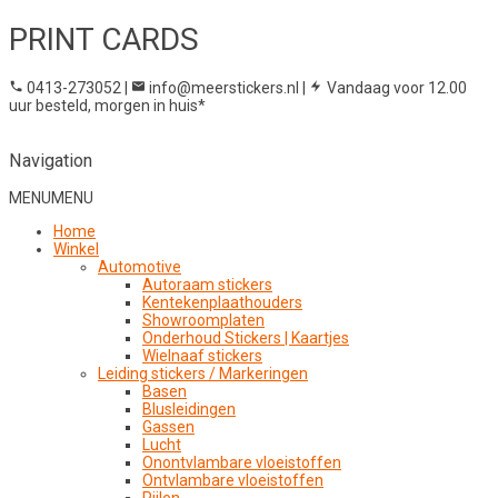
PRINT CARDS
0413-273052
|
info@meerstickers.nl
|
Vandaag voor 12.00
uur besteld, morgen in huis*
Navigation
MENU
MENU
Home
Winkel
Automotive
Autoraam stickers
Kentekenplaathouders
Showroomplaten
Onderhoud Stickers | Kaartjes
Wielnaaf stickers
Leiding stickers / Markeringen
Basen
Blusleidingen
Gassen
Lucht
Onontvlambare vloeistoffen
Ontvlambare vloeistoffen