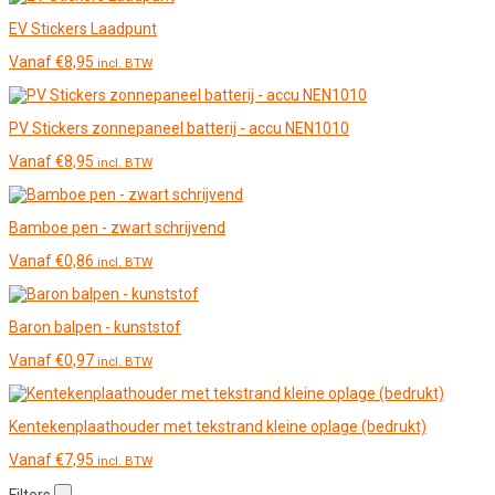
EV Stickers Laadpunt
Vanaf
€
8,95
incl. BTW
PV Stickers zonnepaneel batterij - accu NEN1010
Vanaf
€
8,95
incl. BTW
Bamboe pen - zwart schrijvend
Vanaf
€
0,86
incl. BTW
Baron balpen - kunststof
Vanaf
€
0,97
incl. BTW
Kentekenplaathouder met tekstrand kleine oplage (bedrukt)
Vanaf
€
7,95
incl. BTW
Filters